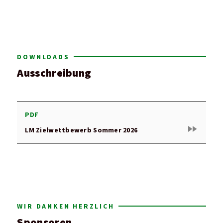
DOWNLOADS
Ausschreibung
PDF
fast_forward
LM Zielwettbewerb Sommer 2026
WIR DANKEN HERZLICH
Sponsoren