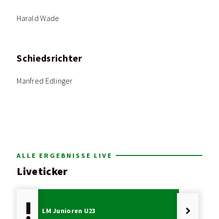
Harald Wade
Schiedsrichter
Manfred Edlinger
ALLE ERGEBNISSE LIVE
Liveticker
priority_high
keyboard_arrow_right
LM Junioren U23