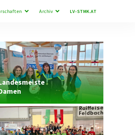
keyboard_arrow_down
keyboard_arrow_down
LV-STMK.AT
erschaften
Archiv
Landesmeisterschaft
Damen