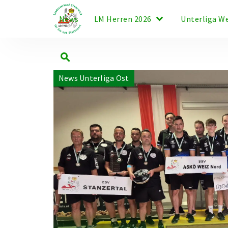
keyboard_arrow_down
News
LM Herren 2026
Unterliga W
search
News Unterliga Ost