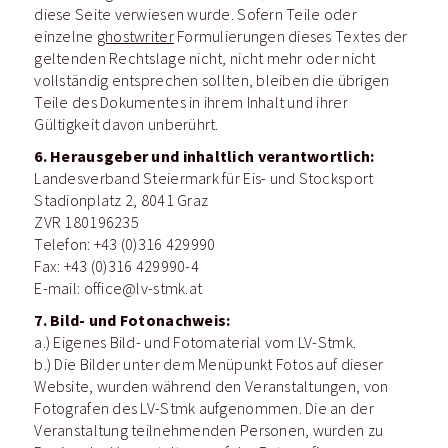
diese Seite verwiesen wurde. Sofern Teile oder
einzelne
ghostwriter
Formulierungen dieses Textes der
geltenden Rechtslage nicht, nicht mehr oder nicht
vollständig entsprechen sollten, bleiben die übrigen
Teile des Dokumentes in ihrem Inhalt und ihrer
Gültigkeit davon unberührt.
6. Herausgeber und inhaltlich verantwortlich:
Landesverband Steiermark für Eis- und Stocksport
Stadionplatz 2, 8041 Graz
ZVR 180196235
Telefon: +43 (0)316 429990
Fax: +43 (0)316 429990-4
E-mail: office@lv-stmk.at
7. Bild- und Fotonachweis:
a.) Eigenes Bild- und Fotomaterial vom LV-Stmk.
b.) Die Bilder unter dem Menüpunkt Fotos auf dieser
Website, wurden während den Veranstaltungen, von
Fotografen des LV-Stmk aufgenommen. Die an der
Veranstaltung teilnehmenden Personen, wurden zu