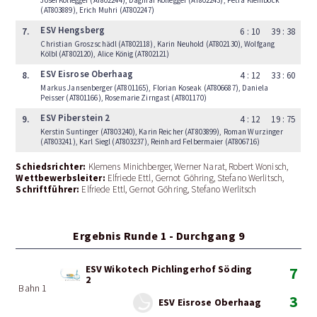
(AT803889), Erich Muhri (AT802247)
ESV Hengsberg
7.
6 : 10
39 : 38
Christian Groszschädl (AT802118), Karin Neuhold (AT802130), Wolfgang
Kölbl (AT802120), Alice König (AT802121)
ESV Eisrose Oberhaag
8.
4 : 12
33 : 60
Markus Jansenberger (AT801165), Florian Koseak (AT806687), Daniela
Peisser (AT801166), Rosemarie Zirngast (AT801170)
ESV Piberstein 2
9.
4 : 12
19 : 75
Kerstin Suntinger (AT803240), Karin Reicher (AT803899), Roman Wurzinger
(AT803241), Karl Siegl (AT803237), Reinhard Felbermaier (AT806716)
Schiedsrichter:
Klemens Minichberger, Werner Narat, Robert Wonisch
Wettbewerbsleiter:
Elfriede Ettl, Gernot Göhring, Stefano Werlitsch
Schriftführer:
Elfriede Ettl, Gernot Göhring, Stefano Werlitsch
Ergebnis Runde 1 - Durchgang 9
ESV Wikotech Pichlingerhof Söding
7
2
Bahn 1
3
ESV Eisrose Oberhaag