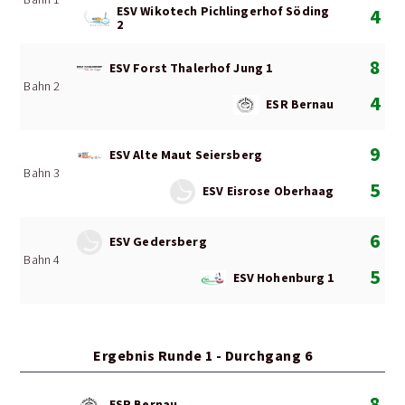
ESV Wikotech Pichlingerhof Söding
4
2
8
ESV Forst Thalerhof Jung 1
Bahn 2
4
ESR Bernau
9
ESV Alte Maut Seiersberg
Bahn 3
5
ESV Eisrose Oberhaag
6
ESV Gedersberg
Bahn 4
5
ESV Hohenburg 1
Ergebnis Runde 1 - Durchgang 6
8
ESR Bernau