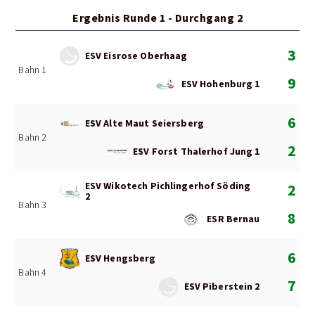
Ergebnis Runde 1 - Durchgang 2
3
ESV Eisrose Oberhaag
Bahn 1
9
ESV Hohenburg 1
6
ESV Alte Maut Seiersberg
Bahn 2
2
ESV Forst Thalerhof Jung 1
ESV Wikotech Pichlingerhof Söding
2
2
Bahn 3
8
ESR Bernau
6
ESV Hengsberg
Bahn 4
7
ESV Piberstein 2