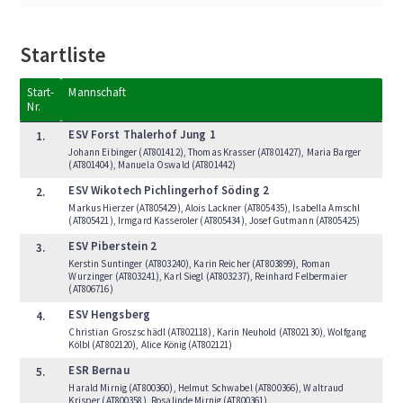
Startliste
Start-
Mannschaft
Nr.
ESV Forst Thalerhof Jung 1
1.
Johann Eibinger (AT801412), Thomas Krasser (AT801427), Maria Barger
(AT801404), Manuela Oswald (AT801442)
ESV Wikotech Pichlingerhof Söding 2
2.
Markus Hierzer (AT805429), Alois Lackner (AT805435), Isabella Amschl
(AT805421), Irmgard Kasseroler (AT805434), Josef Gutmann (AT805425)
ESV Piberstein 2
3.
Kerstin Suntinger (AT803240), Karin Reicher (AT803899), Roman
Wurzinger (AT803241), Karl Siegl (AT803237), Reinhard Felbermaier
(AT806716)
ESV Hengsberg
4.
Christian Groszschädl (AT802118), Karin Neuhold (AT802130), Wolfgang
Kölbl (AT802120), Alice König (AT802121)
ESR Bernau
5.
Harald Mirnig (AT800360), Helmut Schwabel (AT800366), Waltraud
Krisper (AT800358), Rosalinde Mirnig (AT800361)