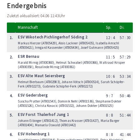
Endergebnis
Zuletzt aktualisiert: 04.06 11:43Uhr
Mannschaft
Sp.
Di.
ESV Wikotech Pichlingerhof Söding 2
1.
12 : 4
57 : 30
Markus Hierzer (AT805429), Alois Lackner (AT805435), Isabella Amschl
(AT805421), Irmgard Kasseroler (AT805434), Josef Gutmann (AT805425)
ESR Bernau
2.
11 : 5
57 : 29
Harald Mirnig (AT800360), Helmut Schwabel (AT800366), Waltraud Krisper
(AT800358), Rosalinde Mirnig (AT800361)
ESV Alte Maut Seiersberg
3.
10 : 6
53 : 34
Helmut Bierbaum (AT802983), Johann Vötsch (AT800514), Sarah Schöpfer-
Ferk (AT802273), Gabriele Schöpfer-Ferk (AT802272)
ESV Gedersberg
4.
9 : 7
50 : 46
Sascha Pratter (AT801543), Dominik Nehl (AT801536), Stephanie Dokter
(AT801526), Christa Kovacic (AT801532), Johann Dokter (AT801525)
ESV Forst Thalerhof Jung 1
5.
8 : 8
51 : 44
Johann Eibinger (AT801412), Thomas Krasser (AT801427), Maria Barger
(AT801404), Manuela Oswald (AT801442)
ESV Hohenburg 1
6.
8 : 8
41 : 44
Josef Kollegger (AT802244), Dagmar Kollegger (AT802243), Petra Kleinböck