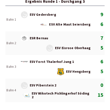
Ergebnis Runde 1 - Durchgang 3
9
ESV Gedersberg
Bahn 1
6
ESV Alte Maut Seiersberg
7
ESR Bernau
Bahn 2
5
ESV Eisrose Oberhaag
6
ESV Forst Thalerhof Jung 1
Bahn 3
5
ESV Hengsberg
0
ESV Piberstein 2
Bahn 4
ESV Wikotech Pichlingerhof Söding
15
2