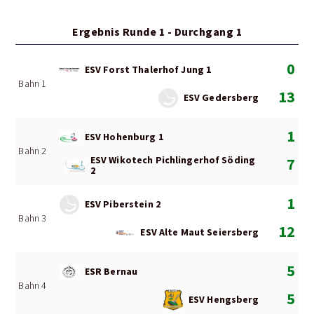
Ergebnis Runde 1 - Durchgang 1
0
ESV Forst Thalerhof Jung 1
Bahn 1
13
ESV Gedersberg
1
ESV Hohenburg 1
Bahn 2
ESV Wikotech Pichlingerhof Söding
7
2
1
ESV Piberstein 2
Bahn 3
12
ESV Alte Maut Seiersberg
5
ESR Bernau
Bahn 4
5
ESV Hengsberg