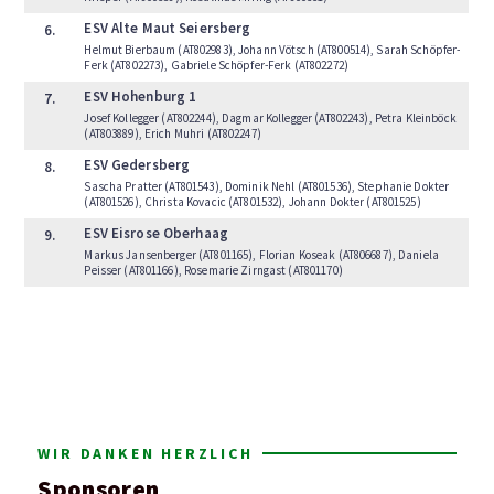
ESV Alte Maut Seiersberg
6.
Helmut Bierbaum (AT802983), Johann Vötsch (AT800514), Sarah Schöpfer-
Ferk (AT802273), Gabriele Schöpfer-Ferk (AT802272)
ESV Hohenburg 1
7.
Josef Kollegger (AT802244), Dagmar Kollegger (AT802243), Petra Kleinböck
(AT803889), Erich Muhri (AT802247)
ESV Gedersberg
8.
Sascha Pratter (AT801543), Dominik Nehl (AT801536), Stephanie Dokter
(AT801526), Christa Kovacic (AT801532), Johann Dokter (AT801525)
ESV Eisrose Oberhaag
9.
Markus Jansenberger (AT801165), Florian Koseak (AT806687), Daniela
Peisser (AT801166), Rosemarie Zirngast (AT801170)
WIR DANKEN HERZLICH
Sponsoren