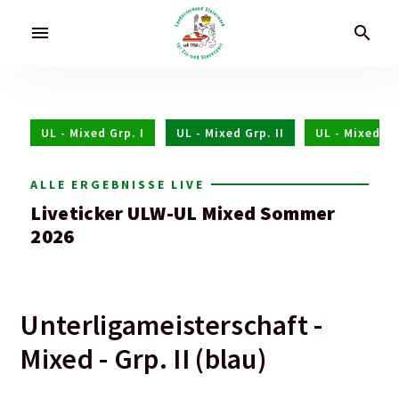
menu
search
UL - Mixed Grp. I
UL - Mixed Grp. II
UL - Mixed Grp
ALLE ERGEBNISSE LIVE
Liveticker ULW-UL Mixed Sommer
2026
Unterligameisterschaft -
Mixed - Grp. II (blau)