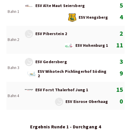
5
ESV Alte Maut Seiersberg
Bahn 1
4
ESV Hengsberg
2
ESV Piberstein 2
Bahn 2
11
ESV Hohenburg 1
3
ESV Gedersberg
Bahn 3
ESV Wikotech Pichlingerhof Söding
9
2
15
ESV Forst Thalerhof Jung 1
Bahn 4
0
ESV Eisrose Oberhaag
Ergebnis Runde 1 - Durchgang 4