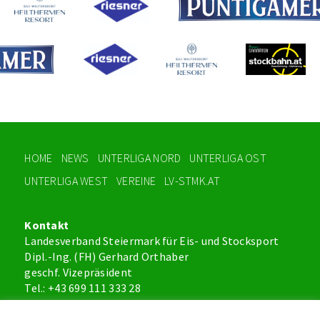
HOME
NEWS
UNTERLIGA NORD
UNTERLIGA OST
UNTERLIGA WEST
VEREINE
LV-STMK.AT
Kontakt
Landesverband Steiermark für Eis- und Stocksport
Dipl.-Ing. (FH) Gerhard Orthaber
geschf. Vizepräsident
Tel.: +43 699 111 333 28
office@lv-stmk.at