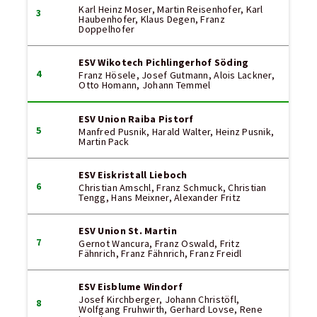
Karl Heinz Moser, Martin Reisenhofer, Karl
3
Haubenhofer, Klaus Degen, Franz
Doppelhofer
ESV Wikotech Pichlingerhof Söding
4
Franz Hösele, Josef Gutmann, Alois Lackner,
Otto Homann, Johann Temmel
ESV Union Raiba Pistorf
5
Manfred Pusnik, Harald Walter, Heinz Pusnik,
Martin Pack
ESV Eiskristall Lieboch
6
Christian Amschl, Franz Schmuck, Christian
Tengg, Hans Meixner, Alexander Fritz
ESV Union St. Martin
7
Gernot Wancura, Franz Oswald, Fritz
Fähnrich, Franz Fähnrich, Franz Freidl
ESV Eisblume Windorf
Josef Kirchberger, Johann Christöfl,
8
Wolfgang Fruhwirth, Gerhard Lovse, Rene