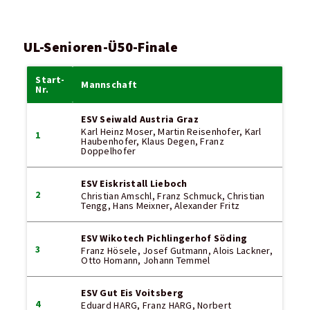
UL-Senioren-Ü50-Finale
Start-
Mannschaft
Nr.
ESV Seiwald Austria Graz
Karl Heinz Moser, Martin Reisenhofer, Karl
1
Haubenhofer, Klaus Degen, Franz
Doppelhofer
ESV Eiskristall Lieboch
2
Christian Amschl, Franz Schmuck, Christian
Tengg, Hans Meixner, Alexander Fritz
ESV Wikotech Pichlingerhof Söding
3
Franz Hösele, Josef Gutmann, Alois Lackner,
Otto Homann, Johann Temmel
ESV Gut Eis Voitsberg
4
Eduard HARG, Franz HARG, Norbert