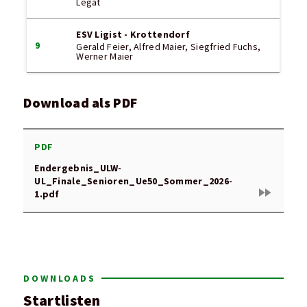
Legat
ESV Ligist - Krottendorf
9
Gerald Feier, Alfred Maier, Siegfried Fuchs,
Werner Maier
Download als PDF
PDF
Endergebnis_ULW-
UL_Finale_Senioren_Ue50_Sommer_2026-
fast_forward
1.pdf
DOWNLOADS
Startlisten