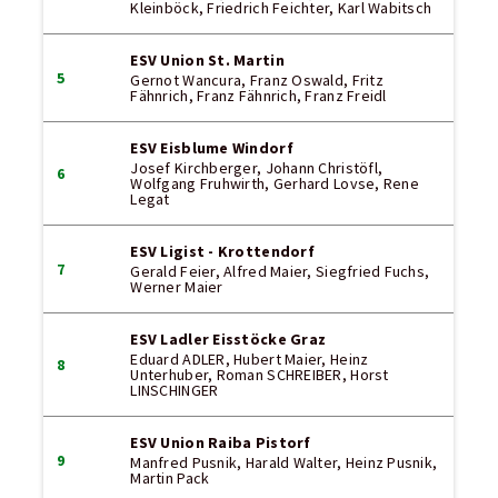
Kleinböck, Friedrich Feichter, Karl Wabitsch
ESV Union St. Martin
5
Gernot Wancura, Franz Oswald, Fritz
Fähnrich, Franz Fähnrich, Franz Freidl
ESV Eisblume Windorf
Josef Kirchberger, Johann Christöfl,
6
Wolfgang Fruhwirth, Gerhard Lovse, Rene
Legat
ESV Ligist - Krottendorf
7
Gerald Feier, Alfred Maier, Siegfried Fuchs,
Werner Maier
ESV Ladler Eisstöcke Graz
Eduard ADLER, Hubert Maier, Heinz
8
Unterhuber, Roman SCHREIBER, Horst
LINSCHINGER
ESV Union Raiba Pistorf
9
Manfred Pusnik, Harald Walter, Heinz Pusnik,
Martin Pack