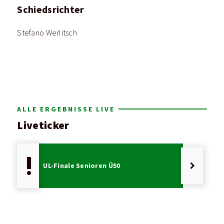
Schiedsrichter
Stefano Werlitsch
ALLE ERGEBNISSE LIVE
Liveticker
priority_high
keyboard_arrow_right
UL-Finale Senioren Ü50