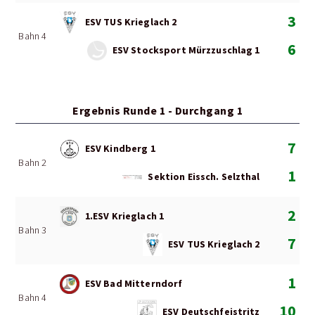
3
ESV TUS Krieglach 2
Bahn 4
6
ESV Stocksport Mürzzuschlag 1
Ergebnis Runde 1 - Durchgang 1
7
ESV Kindberg 1
Bahn 2
1
Sektion Eissch. Selzthal
2
1.ESV Krieglach 1
Bahn 3
7
ESV TUS Krieglach 2
1
ESV Bad Mitterndorf
Bahn 4
10
ESV Deutschfeistritz