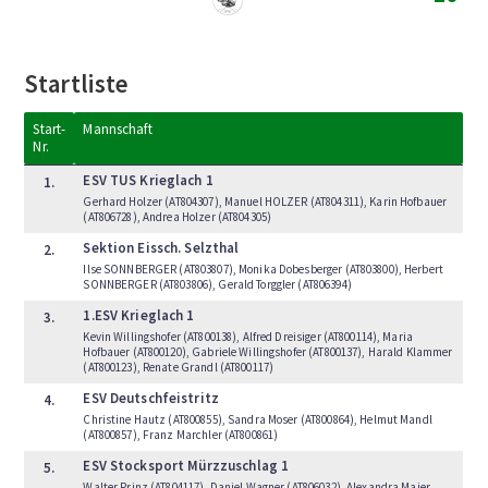
Startliste
Start-
Mannschaft
Nr.
ESV TUS Krieglach 1
1.
Gerhard Holzer (AT804307), Manuel HOLZER (AT804311), Karin Hofbauer
(AT806728), Andrea Holzer (AT804305)
Sektion Eissch. Selzthal
2.
Ilse SONNBERGER (AT803807), Monika Dobesberger (AT803800), Herbert
SONNBERGER (AT803806), Gerald Torggler (AT806394)
1.ESV Krieglach 1
3.
Kevin Willingshofer (AT800138), Alfred Dreisiger (AT800114), Maria
Hofbauer (AT800120), Gabriele Willingshofer (AT800137), Harald Klammer
(AT800123), Renate Grandl (AT800117)
ESV Deutschfeistritz
4.
Christine Hautz (AT800855), Sandra Moser (AT800864), Helmut Mandl
(AT800857), Franz Marchler (AT800861)
ESV Stocksport Mürzzuschlag 1
5.
Walter Prinz (AT804117), Daniel Wagner (AT806032), Alexandra Maier