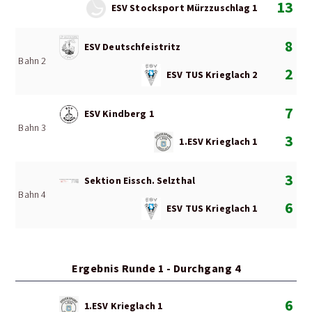
13
ESV Stocksport Mürzzuschlag 1
8
ESV Deutschfeistritz
Bahn 2
2
ESV TUS Krieglach 2
7
ESV Kindberg 1
Bahn 3
3
1.ESV Krieglach 1
3
Sektion Eissch. Selzthal
Bahn 4
6
ESV TUS Krieglach 1
Ergebnis Runde 1 - Durchgang 4
6
1.ESV Krieglach 1