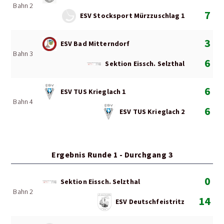
Bahn 2
7
ESV Stocksport Mürzzuschlag 1
3
ESV Bad Mitterndorf
Bahn 3
6
Sektion Eissch. Selzthal
6
ESV TUS Krieglach 1
Bahn 4
6
ESV TUS Krieglach 2
Ergebnis Runde 1 - Durchgang 3
0
Sektion Eissch. Selzthal
Bahn 2
14
ESV Deutschfeistritz