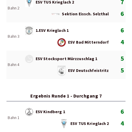
7
ESV TUS Krieglach 2
Bahn 2
6
Sektion Eissch. Selzthal
6
1.ESV Krieglach 1
Bahn 3
4
ESV Bad Mitterndorf
5
ESV Stocksport Mürzzuschlag 1
Bahn 4
5
ESV Deutschfeistritz
Ergebnis Runde 1 - Durchgang 7
6
ESV Kindberg 1
Bahn 1
4
ESV TUS Krieglach 2