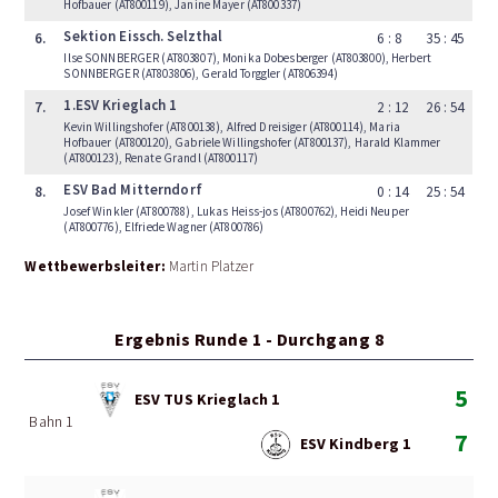
Hofbauer (AT800119), Janine Mayer (AT800337)
Sektion Eissch. Selzthal
6.
6 : 8
35 : 45
Ilse SONNBERGER (AT803807), Monika Dobesberger (AT803800), Herbert
SONNBERGER (AT803806), Gerald Torggler (AT806394)
1.ESV Krieglach 1
7.
2 : 12
26 : 54
Kevin Willingshofer (AT800138), Alfred Dreisiger (AT800114), Maria
Hofbauer (AT800120), Gabriele Willingshofer (AT800137), Harald Klammer
(AT800123), Renate Grandl (AT800117)
ESV Bad Mitterndorf
8.
0 : 14
25 : 54
Josef Winkler (AT800788), Lukas Heiss-jos (AT800762), Heidi Neuper
(AT800776), Elfriede Wagner (AT800786)
Wettbewerbsleiter:
Martin Platzer
Ergebnis Runde 1 - Durchgang 8
5
ESV TUS Krieglach 1
Bahn 1
7
ESV Kindberg 1