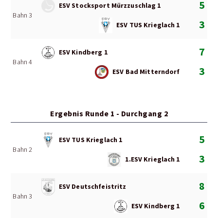
5
ESV Stocksport Mürzzuschlag 1
Bahn 3
3
ESV TUS Krieglach 1
7
ESV Kindberg 1
Bahn 4
3
ESV Bad Mitterndorf
Ergebnis Runde 1 - Durchgang 2
5
ESV TUS Krieglach 1
Bahn 2
3
1.ESV Krieglach 1
8
ESV Deutschfeistritz
Bahn 3
6
ESV Kindberg 1