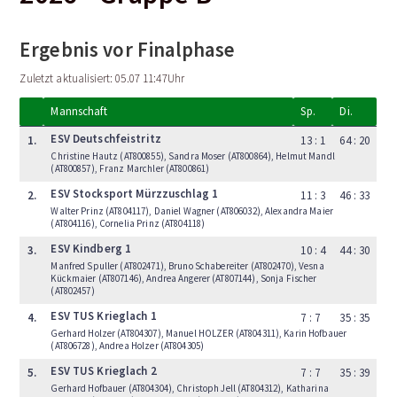
Ergebnis vor Finalphase
Zuletzt aktualisiert: 05.07 11:47Uhr
Mannschaft
Sp.
Di.
ESV Deutschfeistritz
1.
13 : 1
64 : 20
Christine Hautz (AT800855), Sandra Moser (AT800864), Helmut Mandl
(AT800857), Franz Marchler (AT800861)
ESV Stocksport Mürzzuschlag 1
2.
11 : 3
46 : 33
Walter Prinz (AT804117), Daniel Wagner (AT806032), Alexandra Maier
(AT804116), Cornelia Prinz (AT804118)
ESV Kindberg 1
3.
10 : 4
44 : 30
Manfred Spuller (AT802471), Bruno Schabereiter (AT802470), Vesna
Kückmaier (AT807146), Andrea Angerer (AT807144), Sonja Fischer
(AT802457)
ESV TUS Krieglach 1
4.
7 : 7
35 : 35
Gerhard Holzer (AT804307), Manuel HOLZER (AT804311), Karin Hofbauer
(AT806728), Andrea Holzer (AT804305)
ESV TUS Krieglach 2
5.
7 : 7
35 : 39
Gerhard Hofbauer (AT804304), Christoph Jell (AT804312), Katharina