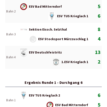
5
ESV Bad Mitterndorf
Bahn 2
6
ESV TUS Krieglach 1
8
Sektion Eissch. Selzthal
Bahn 3
4
ESV Stocksport Mürzzuschlag 1
13
ESV Deutschfeistritz
Bahn 4
2
1.ESV Krieglach 1
Ergebnis Runde 1 - Durchgang 6
6
ESV TUS Krieglach 2
Bahn 1
5
ESV Bad Mitterndorf