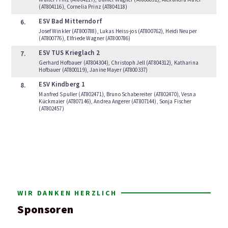
(AT804116), Cornelia Prinz (AT804118)
ESV Bad Mitterndorf
6.
Josef Winkler (AT800788), Lukas Heiss-jos (AT800762), Heidi Neuper
(AT800776), Elfriede Wagner (AT800786)
ESV TUS Krieglach 2
7.
Gerhard Hofbauer (AT804304), Christoph Jell (AT804312), Katharina
Hofbauer (AT800119), Janine Mayer (AT800337)
ESV Kindberg 1
8.
Manfred Spuller (AT802471), Bruno Schabereiter (AT802470), Vesna
Kückmaier (AT807146), Andrea Angerer (AT807144), Sonja Fischer
(AT802457)
WIR DANKEN HERZLICH
Sponsoren