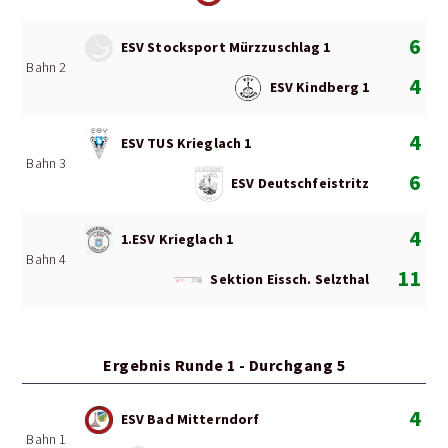
6
ESV Stocksport Mürzzuschlag 1
Bahn 2
4
ESV Kindberg 1
4
ESV TUS Krieglach 1
Bahn 3
6
ESV Deutschfeistritz
4
1.ESV Krieglach 1
Bahn 4
11
Sektion Eissch. Selzthal
Ergebnis Runde 1 - Durchgang 5
4
ESV Bad Mitterndorf
Bahn 1