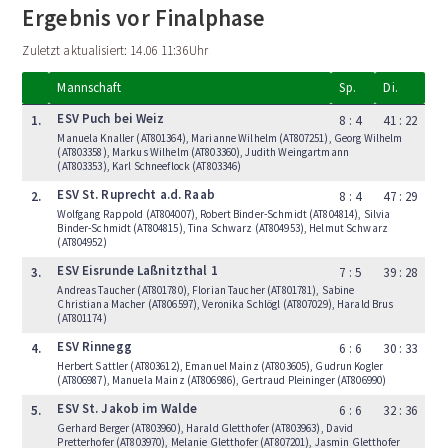
Ergebnis vor Finalphase
Zuletzt aktualisiert: 14.06 11:36Uhr
Mannschaft
Sp.
Di.
ESV Puch bei Weiz
1.
8 : 4
41 : 22
Manuela Knaller (AT801364), Marianne Wilhelm (AT807251), Georg Wilhelm
(AT803358), Markus Wilhelm (AT803360), Judith Weingartmann
(AT803353), Karl Schneeflock (AT803346)
ESV St. Ruprecht a.d. Raab
2.
8 : 4
47 : 29
Wolfgang Rappold (AT804007), Robert Binder-Schmidt (AT804814), Silvia
Binder-Schmidt (AT804815), Tina Schwarz (AT804953), Helmut Schwarz
(AT804952)
ESV Eisrunde Laßnitzthal 1
3.
7 : 5
39 : 28
Andreas Taucher (AT801780), Florian Taucher (AT801781), Sabine
Christiana Macher (AT806597), Veronika Schlögl (AT807029), Harald Brus
(AT801174)
ESV Rinnegg
4.
6 : 6
30 : 33
Herbert Sattler (AT803612), Emanuel Mainz (AT803605), Gudrun Kogler
(AT806987), Manuela Mainz (AT806986), Gertraud Pleininger (AT806990)
ESV St. Jakob im Walde
5.
6 : 6
32 : 36
Gerhard Berger (AT803960), Harald Gletthofer (AT803963), David
Pretterhofer (AT803970), Melanie Gletthofer (AT807201), Jasmin Gletthofer