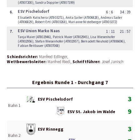
(AT807200), Sandra Doppler (AT807199)
ESV Pischelsdorf
6.
6 : 6
34 : 39
Elisabeth Kutschera (AT803271), Anita Sailer (AT806828), Andreas Sailer
(AT806829), Robert Ertl (AT803268), Marianne Nistelberger (AT803272)
ESV Union Marko Naas
7.
1 : 11
21 : 57
Tanja Maier (AT802946), Patrick Maier (AT802945), Lisa Wiesenhofer
(AT802956), Stefan Wiesenhofer (AT802957), Bernadett Neuhold (AT806696),
Fabian Reitbauer (AT807068)
Schiedsrichter:
Manfred Edlinger
Wettbewerbsleiter:
Schriftführer:
Manfred Riedl
Josef Janisch
Ergebnis Runde 1 - Durchgang 7
3
ESV Pischelsdorf
Bahn 1
9
ESV St. Jakob im Walde
3
ESV Rinnegg
Bahn 2