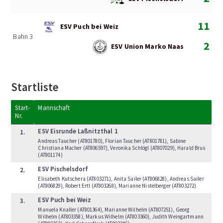
11
ESV Puch bei Weiz
Bahn 3
2
ESV Union Marko Naas
Startliste
Start-
Mannschaft
Nr.
ESV Eisrunde Laßnitzthal 1
1.
Andreas Taucher (AT801780), Florian Taucher (AT801781), Sabine
Christiana Macher (AT806597), Veronika Schlögl (AT807029), Harald Brus
(AT801174)
ESV Pischelsdorf
2.
Elisabeth Kutschera (AT803271), Anita Sailer (AT806828), Andreas Sailer
(AT806829), Robert Ertl (AT803268), Marianne Nistelberger (AT803272)
ESV Puch bei Weiz
3.
Manuela Knaller (AT801364), Marianne Wilhelm (AT807251), Georg
Wilhelm (AT803358), Markus Wilhelm (AT803360), Judith Weingartmann