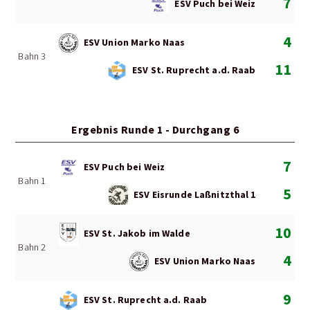
7
ESV Puch bei Weiz
4
ESV Union Marko Naas
Bahn 3
11
ESV St. Ruprecht a.d. Raab
Ergebnis Runde 1 - Durchgang 6
7
ESV Puch bei Weiz
Bahn 1
5
ESV Eisrunde Laßnitzthal 1
10
ESV St. Jakob im Walde
Bahn 2
4
ESV Union Marko Naas
9
ESV St. Ruprecht a.d. Raab