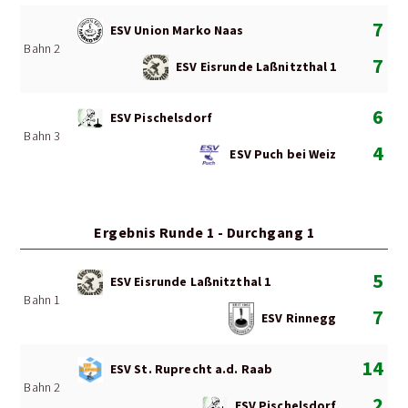
7
ESV Union Marko Naas
Bahn 2
7
ESV Eisrunde Laßnitzthal 1
6
ESV Pischelsdorf
Bahn 3
4
ESV Puch bei Weiz
Ergebnis Runde 1 - Durchgang 1
5
ESV Eisrunde Laßnitzthal 1
Bahn 1
7
ESV Rinnegg
14
ESV St. Ruprecht a.d. Raab
Bahn 2
2
ESV Pischelsdorf