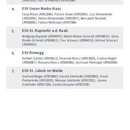
(AT803353), Karl Schneeflock (AT803346)
ESV Union Marko Naas
4.
Tanja Maier (AT802946), Patrick Maier (AT802945), Lisa Wiesenhofer
(AT802956), Stefan Wiesenhofer (AT802957), Bernadett Neuhold
(AT806696), Fabian Reitbauer (AT807068)
ESV St. Ruprecht a.d. Raab
5.
Wolfgang Rappold (AT804007), Robert Binder-Schmidt (AT804814), Silvia
Binder-Schmidt (AT804815), Tina Schwarz (AT804953), Helmut Schwarz
(AT804952)
ESV Rinnegg
6.
Herbert Sattler (AT803612), Emanuel Mainz (AT803605), Gudrun Kogler
(AT806987), Manuela Mainz (AT806986), Gertraud Pleininger (AT806990)
ESV St. Jakob im Walde
7.
Gerhard Berger (AT803960), Harald Gletthofer (AT803963), David
Pretterhofer (AT803970), Melanie Gletthofer (AT807201), Jasmin
Gletthofer (AT807200), Sandra Doppler (AT807199)