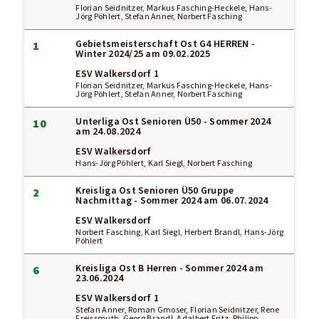
Florian Seidnitzer, Markus Fasching-Heckele, Hans-
Jörg Pöhlert, Stefan Anner, Norbert Fasching
Gebietsmeisterschaft Ost G4 HERREN -
1
Winter 2024/25
am 09.02.2025
ESV Walkersdorf 1
Florian Seidnitzer, Markus Fasching-Heckele, Hans-
Jörg Pöhlert, Stefan Anner, Norbert Fasching
Unterliga Ost Senioren Ü50 - Sommer 2024
10
am 24.08.2024
ESV Walkersdorf
Hans-Jörg Pöhlert, Karl Siegl, Norbert Fasching
Kreisliga Ost Senioren Ü50 Gruppe
2
Nachmittag - Sommer 2024
am 06.07.2024
ESV Walkersdorf
Norbert Fasching, Karl Siegl, Herbert Brandl, Hans-Jörg
Pöhlert
Kreisliga Ost B Herren - Sommer 2024
am
6
23.06.2024
ESV Walkersdorf 1
Stefan Anner, Roman Gmoser, Florian Seidnitzer, Rene
Freissmuth, Georg Brandl, Adalbert Fritz, Philipp