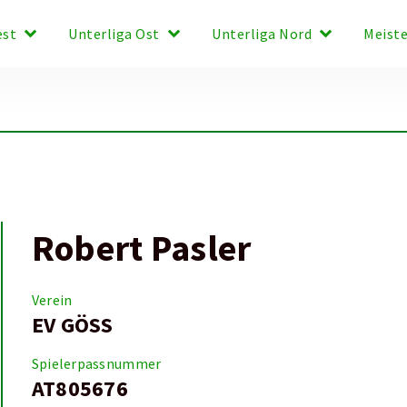
keyboard_arrow_down
keyboard_arrow_down
keyboard_arrow_down
est
Unterliga Ost
Unterliga Nord
Meist
Robert Pasler
Verein
EV GÖSS
Spielerpassnummer
AT805676