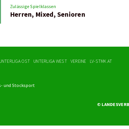
Zulässige Spielklassen
Herren, Mixed, Senioren
UNTERLIGA OST
UNTERLIGA WEST
VEREINE
LV-STMK.AT
s- und Stocksport
© LANDESVERB