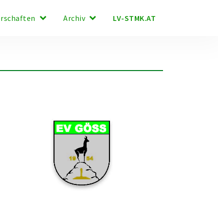
keyboard_arrow_down
keyboard_arrow_down
LV-STMK.AT
erschaften
Archiv