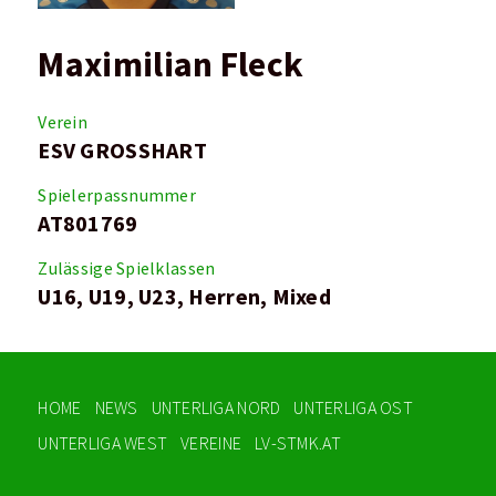
Maximilian Fleck
Verein
ESV GROSSHART
Spielerpassnummer
AT801769
Zulässige Spielklassen
U16, U19, U23, Herren, Mixed
HOME
NEWS
UNTERLIGA NORD
UNTERLIGA OST
UNTERLIGA WEST
VEREINE
LV-STMK.AT