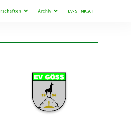
keyboard_arrow_down
keyboard_arrow_down
LV-STMK.AT
erschaften
Archiv