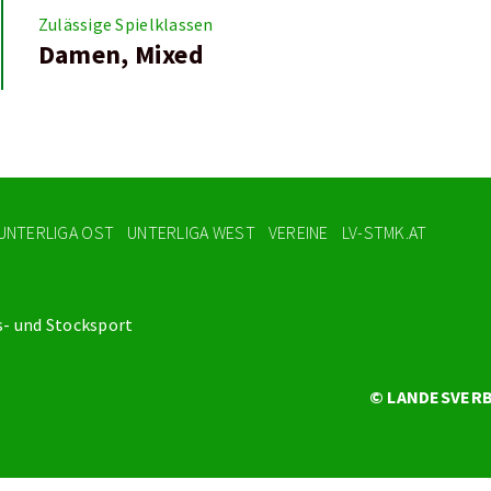
Zulässige Spielklassen
Damen, Mixed
UNTERLIGA OST
UNTERLIGA WEST
VEREINE
LV-STMK.AT
s- und Stocksport
© LANDESVERB