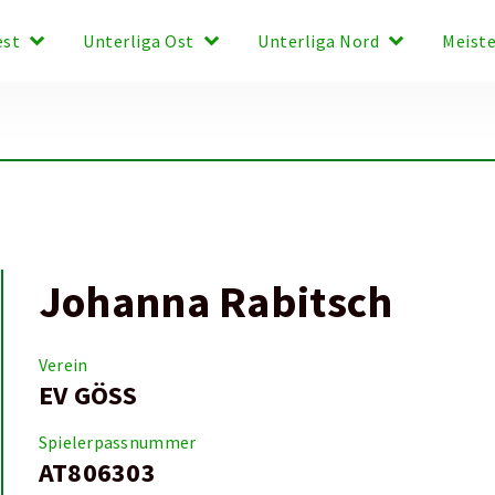
keyboard_arrow_down
keyboard_arrow_down
keyboard_arrow_down
est
Unterliga Ost
Unterliga Nord
Meist
Johanna Rabitsch
Verein
EV GÖSS
Spielerpassnummer
AT806303