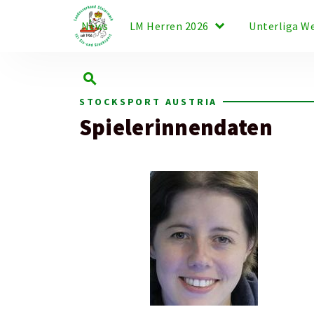
keyboard_arrow_down
News
LM Herren 2026
Unterliga W
search
STOCKSPORT AUSTRIA
Spielerinnendaten