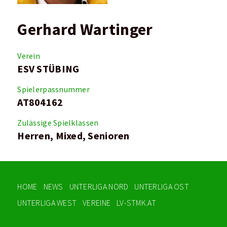
Gerhard Wartinger
Verein
ESV STÜBING
Spielerpassnummer
AT804162
Zulässige Spielklassen
Herren, Mixed, Senioren
HOME
NEWS
UNTERLIGA NORD
UNTERLIGA OST
UNTERLIGA WEST
VEREINE
LV-STMK.AT