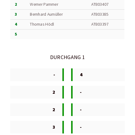
2
Werner Pammer
AT803407
3
Bernhard Aumüller
AT803385
4
Thomas Hödl
AT803397
5
DURCHGANG 1
-
4
2
-
2
-
3
-