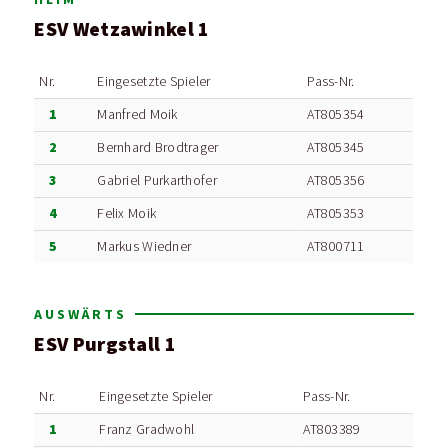
ESV Wetzawinkel 1
Nr.
Eingesetzte Spieler
Pass-Nr.
1
Manfred Moik
AT805354
2
Bernhard Brodtrager
AT805345
3
Gabriel Purkarthofer
AT805356
4
Felix Moik
AT805353
5
Markus Wiedner
AT800711
AUSWÄRTS
ESV Purgstall 1
Nr.
Eingesetzte Spieler
Pass-Nr.
1
Franz Gradwohl
AT803389