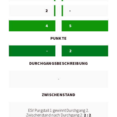
2
-
4
5
PUNKTE
-
2
DURCHGANGSBESCHREIBUNG
-
ZWISCHENSTAND
ESV Purgstall 1 gewinnt Durchgang 2.
2 : 2
Zwischenstand nach Durchgang 2: