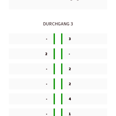
DURCHGANG 3
-
3
2
-
-
2
-
2
-
4
-
1