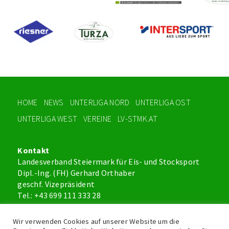
HOME
NEWS
UNTERLIGA NORD
UNTERLIGA OST
UNTERLIGA WEST
VEREINE
LV-STMK.AT
Kontakt
Landesverband Steiermark für Eis- und Stocksport
Dipl.-Ing. (FH) Gerhard Orthaber
geschf. Vizepräsident
Tel.: +43 699 111 333 28
office@lv-stmk.at
Wir verwenden Cookies auf unserer Website um die