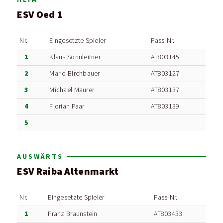
ESV Oed 1
Nr.
Eingesetzte Spieler
Pass-Nr.
1
Klaus Sonnleitner
AT803145
2
Mario Birchbauer
AT803127
3
Michael Maurer
AT803137
4
Florian Paar
AT803139
5
AUSWÄRTS
ESV Raiba Altenmarkt
Nr.
Eingesetzte Spieler
Pass-Nr.
1
Franz Braunstein
AT803433