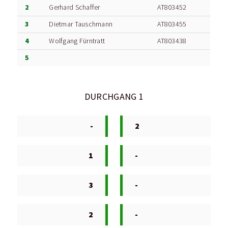
2
Gerhard Schaffer
AT803452
3
Dietmar Tauschmann
AT803455
4
Wolfgang Fürntratt
AT803438
5
DURCHGANG 1
-
2
1
-
3
-
2
-