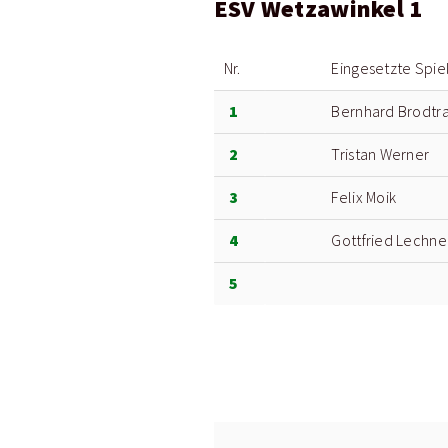
ESV Wetzawinkel 1
Nr.
Eingesetzte Spie
1
Bernhard Brodtr
2
Tristan Werner
3
Felix Moik
4
Gottfried Lechne
5