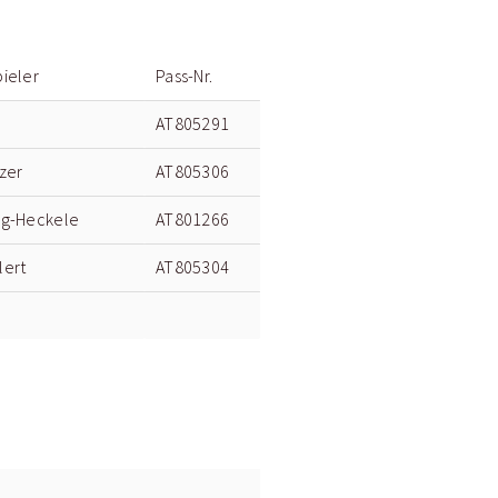
ieler
Pass-Nr.
AT805291
tzer
AT805306
ng-Heckele
AT801266
lert
AT805304