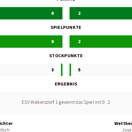
0
2
SPIELPUNKTE
0
2
STOCKPUNKTE
3
5
ERGEBNIS
ESV Walkersdorf 1 gewinnt das Spiel mit 0 : 2
ichter
Wettbew
itsch
Jose