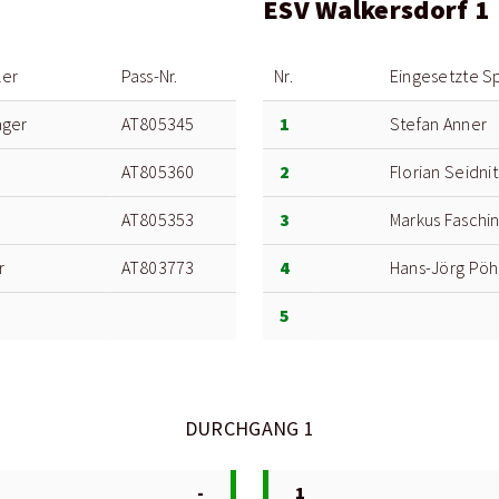
ESV Walkersdorf 1
ler
Pass-Nr.
Nr.
Eingesetzte Sp
1
ager
AT805345
Stefan Anner
2
AT805360
Florian Seidni
3
AT805353
Markus Faschi
4
r
AT803773
Hans-Jörg Pöh
5
DURCHGANG 1
-
1