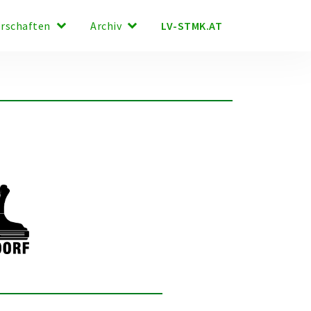
keyboard_arrow_down
keyboard_arrow_down
LV-STMK.AT
erschaften
Archiv