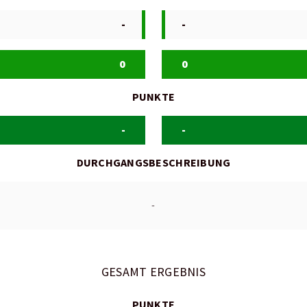
-
-
0
0
PUNKTE
-
-
DURCHGANGSBESCHREIBUNG
-
GESAMT ERGEBNIS
PUNKTE