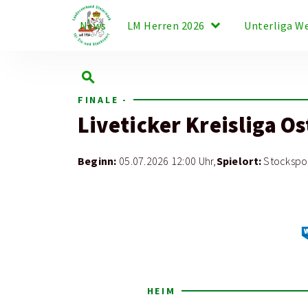
keyboard_arrow_down
News
LM Herren 2026
Unterliga W
search
FINALE -
Liveticker
Kreisliga Os
Beginn:
Spielort:
05.07.2026 12:00 Uhr,
Stockspor
HEIM