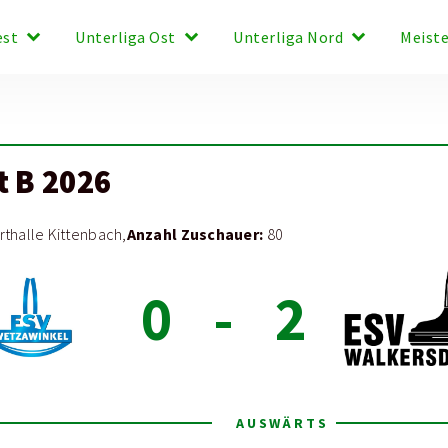
keyboard_arrow_down
keyboard_arrow_down
keyboard_arrow_down
est
Unterliga Ost
Unterliga Nord
Meist
t B 2026
Anzahl Zuschauer:
thalle Kittenbach,
80
0
-
2
AUSWÄRTS