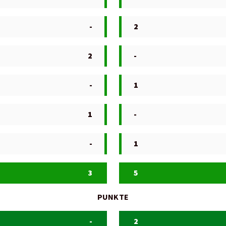
-
2
2
-
-
1
1
-
-
1
3
5
PUNKTE
-
2