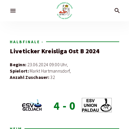
menu
search
HALBFINALE -
Liveticker
Kreisliga Ost B 2024
Beginn:
23.06.2024 09:00 Uhr,
Spielort:
Markt Hartmannsdorf,
Anzahl Zuschauer:
32
4
-
0
HEIM