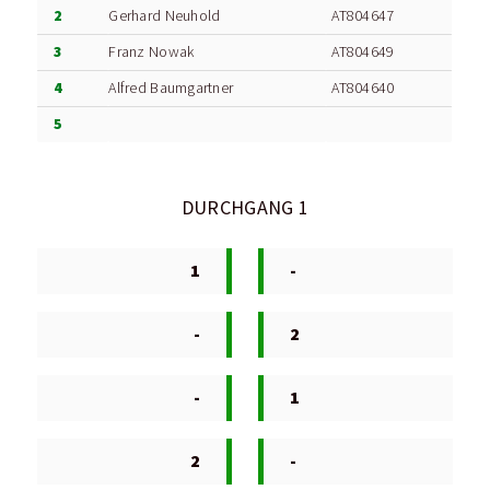
2
Gerhard Neuhold
AT804647
3
Franz Nowak
AT804649
4
Alfred Baumgartner
AT804640
5
DURCHGANG 1
1
-
-
2
-
1
2
-