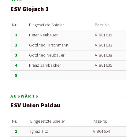
ESV Glojach 1
Nr.
Eingesetzte Spieler
Pass-Nr.
1
Peter Neubauer
AT801639
2
Gottfried Hirschmann
AT801633
3
Gottfried Neubauer
AT801638
4
Franz Jahrbacher
AT801635
5
AUSWÄRTS
ESV Union Paldau
Nr.
Eingesetzte Spieler
Pass-Nr.
1
Ignaz Titz
AT804654