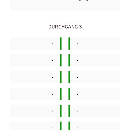
DURCHGANG 3
-
-
-
-
-
-
-
-
-
-
-
-