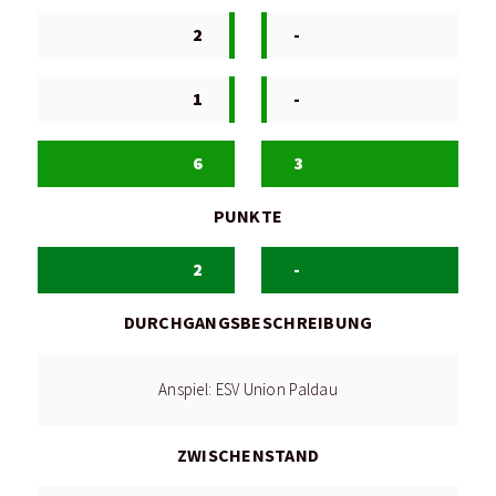
2
-
1
-
6
3
PUNKTE
2
-
DURCHGANGSBESCHREIBUNG
Anspiel: ESV Union Paldau
ZWISCHENSTAND