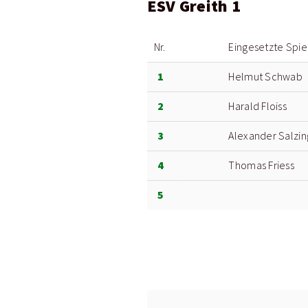
ESV Greith 1
Nr.
Eingesetzte Spie
1
Helmut Schwab
2
Harald Floiss
3
Alexander Salzin
4
Thomas Friess
5