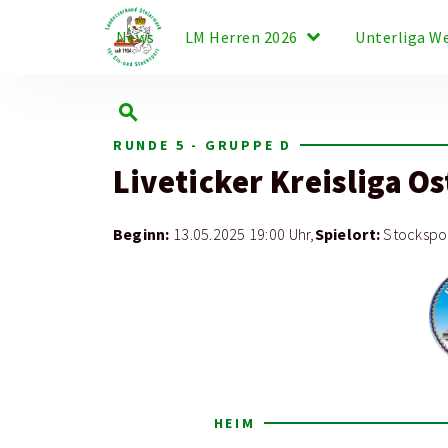
keyboard_arrow_down
News
LM Herren 2026
Unterliga W
search
RUNDE 5 - GRUPPE D
Liveticker
Kreisliga Os
Beginn:
Spielort:
13.05.2025 19:00 Uhr,
Stockspor
HEIM