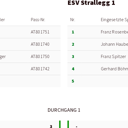
ESV Strallegg 1
ler
Pass-Nr.
Nr.
Eingesetzte S
1
AT801751
Franz Rosenb
2
AT801740
Johann Haube
3
ger
AT801750
Franz Spitzer
4
AT801742
Gerhard Böh
5
DURCHGANG 1
3
-