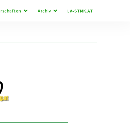
keyboard_arrow_down
keyboard_arrow_down
LV-STMK.AT
erschaften
Archiv