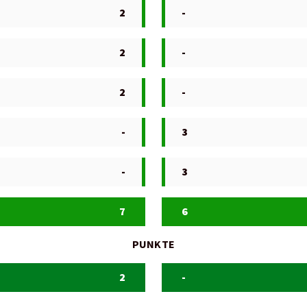
2
-
2
-
2
-
-
3
-
3
7
6
PUNKTE
2
-