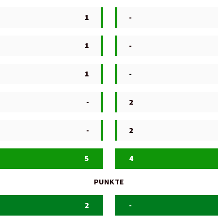
1
-
1
-
1
-
-
2
-
2
5
4
PUNKTE
2
-