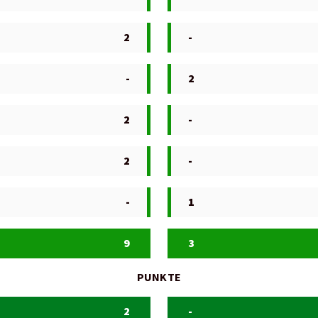
2
-
-
2
2
-
2
-
-
1
9
3
PUNKTE
2
-