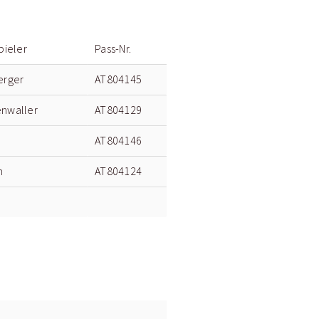
pieler
Pass-Nr.
erger
AT804145
nwaller
AT804129
AT804146
m
AT804124