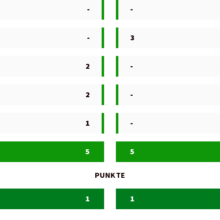
-
-
-
3
2
-
2
-
1
-
5
5
PUNKTE
1
1