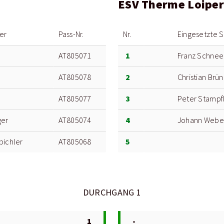
ESV Therme Loiper
er
Pass-Nr.
Nr.
Eingesetzte S
1
AT805071
Franz Schnee
2
AT805078
Christian Brü
3
AT805077
Peter Stampf
4
ger
AT805074
Johann Webe
5
bichler
AT805068
DURCHGANG 1
1
-