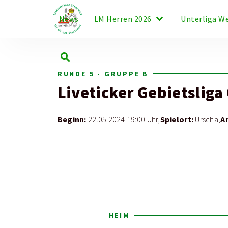
keyboard_arrow_down
News
LM Herren 2026
Unterliga W
search
RUNDE 5 - GRUPPE B
Liveticker
Gebietsliga
Beginn:
Spielort:
A
22.05.2024 19:00 Uhr,
Urscha,
HEIM