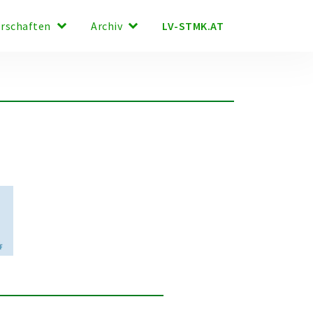
keyboard_arrow_down
keyboard_arrow_down
LV-STMK.AT
erschaften
Archiv