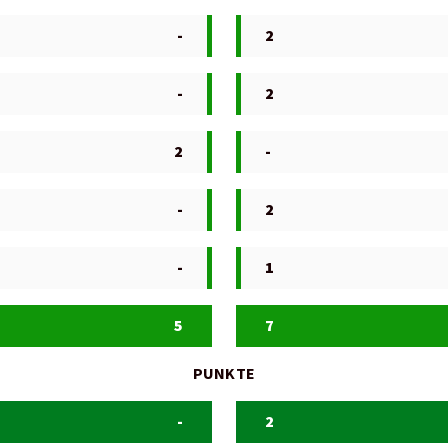
-
2
-
2
2
-
-
2
-
1
5
7
PUNKTE
-
2