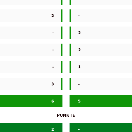
2
-
-
2
-
2
-
1
3
-
6
5
PUNKTE
2
-