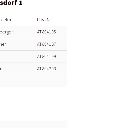
sdorf 1
pieler
Pass-Nr.
berger
AT804195
nner
AT804187
l
AT804199
r
AT804203