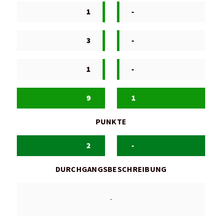
1
-
3
-
1
-
9
1
PUNKTE
2
-
DURCHGANGSBESCHREIBUNG
-