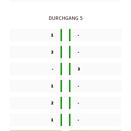
DURCHGANG 5
1
-
2
-
-
3
1
-
2
-
1
-