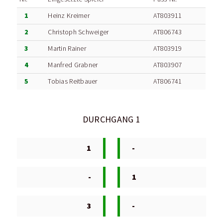
1
Heinz Kreimer
AT803911
2
Christoph Schweiger
AT806743
3
Martin Rainer
AT803919
4
Manfred Grabner
AT803907
5
Tobias Reitbauer
AT806741
DURCHGANG 1
1
-
-
1
3
-