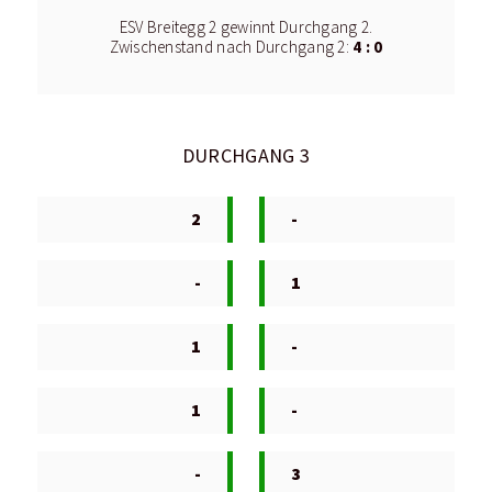
ESV Breitegg 2 gewinnt Durchgang 2.
4 : 0
Zwischenstand nach Durchgang 2:
DURCHGANG 3
2
-
-
1
1
-
1
-
-
3