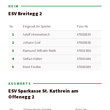
HEIM
ESV Breitegg 2
Nr.
Eingesetzte Spieler
Pass-Nr.
1
Adolf Himmelreich
AT800839
2
Johann Graf
AT800838
3
Raimund Wilhelm Reith
AT801980
4
Stefan Hütter
AT803046
5
René Fiedler
AT806589
AUSWÄRTS
ESV Sparkasse St. Kathrein am
Offenegg 2
Nr.
Eingesetzte Spieler
Pass-Nr.