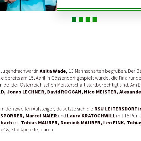
Anita Wade,
e Jugendfachwartin
13 Mannschaften begrüßen. Der B
 bereits am 15. April in Gössendorf gespielt wurde, die Finalrund
 bei der Österreichischen Meisterschaft startberechtigt sind. Am 
D, Jonas LECHNER, David ROGGAN, Nico MEISTER, Alexand
RSU LEITERSDORF i
m den zweiten Aufsteiger, da setzte sich die
 SPORRER, Marcel MAIER
Laura KRATOCHWILL
und
mit 15 Punk
nbach
Tobias MAURER, Dominik MAURER, Leo FINK, Tobia
mit
u 48, Stockpunkte, durch.