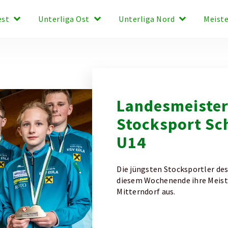
keyboard_arrow_down
keyboard_arrow_down
keyboard_arrow_down
est
Unterliga Ost
Unterliga Nord
Meist
Landesmeister
Stocksport Sc
U14
Die jüngsten Stocksportler de
diesem Wochenende ihre Meist
Mitterndorf aus.