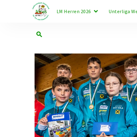
keyboard_arrow_down
News
LM Herren 2026
Unterliga W
search