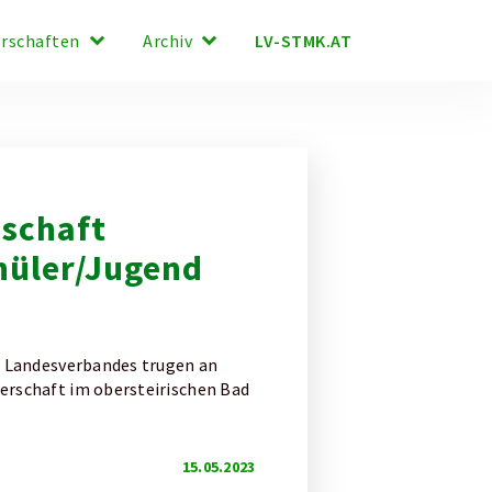
keyboard_arrow_down
keyboard_arrow_down
LV-STMK.AT
erschaften
Archiv
schaft
hüler/Jugend
s Landesverbandes trugen an
erschaft im obersteirischen Bad
15.05.2023