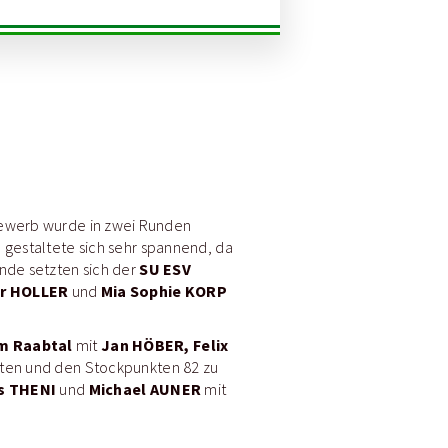
ewerb wurde in zwei Runden
e gestaltete sich sehr spannend, da
SU ESV
Ende setzten sich der
er HOLLER
Mia Sophie KORP
und
m Raabtal
Jan HÖBER, Felix
mit
ten und den Stockpunkten 82 zu
s THENI
Michael AUNER
und
mit