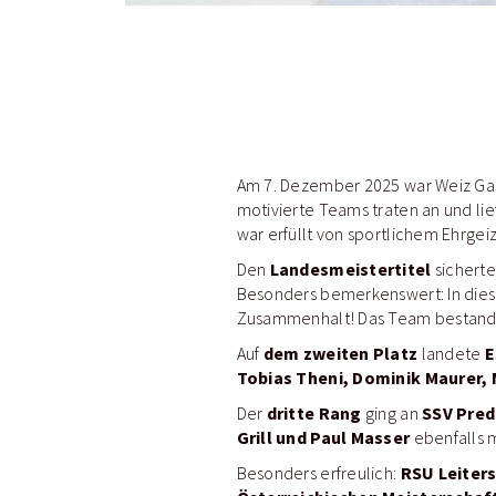
Am 7. Dezember 2025 war Weiz Gas
motivierte Teams traten an und lie
war erfüllt von sportlichem Ehrge
Landesmeistertitel
Den
sicherte
Besonders bemerkenswert: In diese
Zusammenhalt! Das Team bestand
dem zweiten Platz
E
Auf
landete
Tobias Theni, Dominik Maurer, 
dritte Rang
SSV Pred
Der
ging an
Grill und Paul Masser
ebenfalls m
RSU Leiters
Besonders erfreulich: