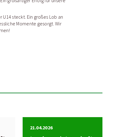
 Ein großartiger Erfolg für unsere
 U14 steckt. Ein großes Lob an
essliche Momente gesorgt. Wir
umen!
21.04.2026