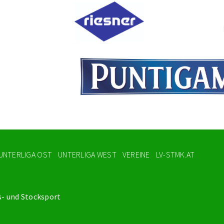
UNTERLIGA OST
UNTERLIGA WEST
VEREINE
LV-STMK.AT
s- und Stocksport