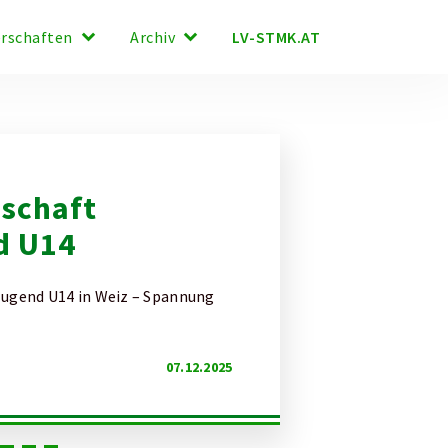
keyboard_arrow_down
keyboard_arrow_down
LV-STMK.AT
erschaften
Archiv
schaft
d U14
Jugend U14 in Weiz – Spannung
07.12.2025