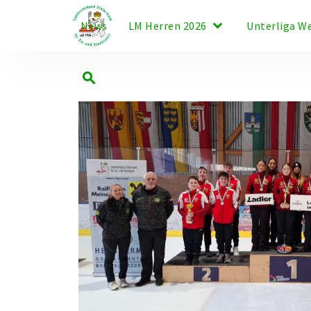
keyboard_arrow_down
News
LM Herren 2026
Unterliga W
search