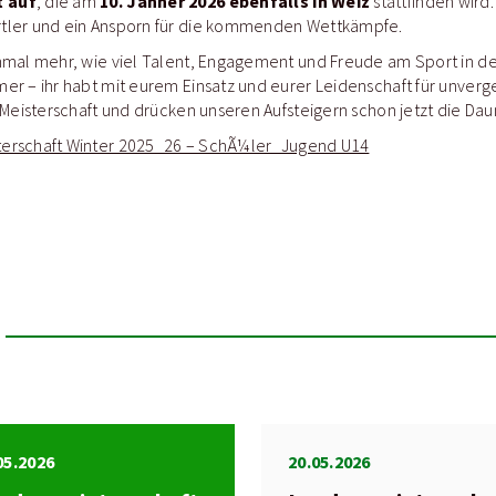
t auf
10. Jänner 2026 ebenfalls in Weiz
, die am
stattfinden wird.
tler und ein Ansporn für die kommenden Wettkämpfe.
nmal mehr, wie viel Talent, Engagement und Freude am Sport in der
er – ihr habt mit eurem Einsatz und eurer Leidenschaft für unverg
 Meisterschaft und drücken unseren Aufsteigern schon jetzt die Da
erschaft Winter 2025_26 – SchÃ¼ler_Jugend U14
05.2026
20.05.2026