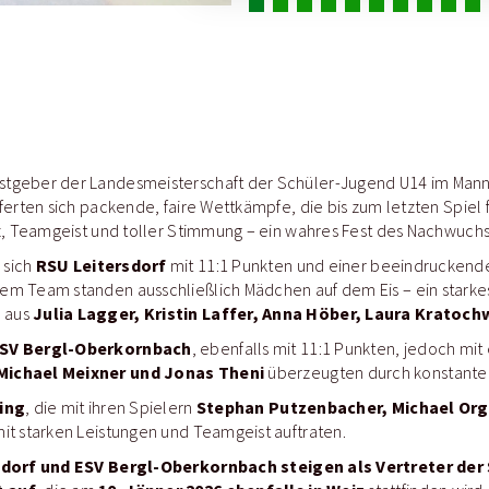
tgeber der Landesmeisterschaft der Schüler-Jugend U14 im Mannsc
ferten sich packende, faire Wettkämpfe, die bis zum letzten Spiel 
iz, Teamgeist und toller Stimmung – ein wahres Fest des Nachwuchs
RSU Leitersdorf
 sich
mit 11:1 Punkten und einer beeindruckend
m Team standen ausschließlich Mädchen auf dem Eis – ein starkes
Julia Lagger, Kristin Laffer, Anna Höber, Laura Kratochw
 aus
SV Bergl-Oberkornbach
, ebenfalls mit 11:1 Punkten, jedoch mit 
Michael Meixner und Jonas Theni
überzeugten durch konstante 
ing
Stephan Putzenbacher, Michael Org
, die mit ihren Spielern
it starken Leistungen und Teamgeist auftraten.
dorf und ESV Bergl-Oberkornbach steigen als Vertreter der