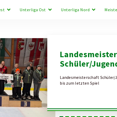
keyboard_arrow_down
keyboard_arrow_down
keyboard_arrow_down
est
Unterliga Ost
Unterliga Nord
Meist
Landesmeister
Schüler/Jugen
Landesmeisterschaft Schüler/
bis zum letzten Spiel