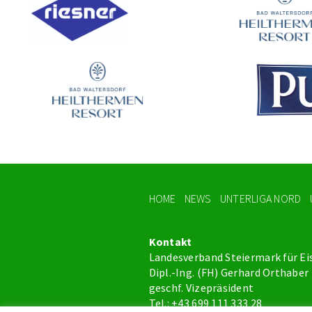
HOME
NEWS
UNTERLIGA NORD
Kontakt
Landesverband Steiermark für Ei
Dipl.-Ing. (FH) Gerhard Orthaber
geschf. Vizepräsident
Tel.: +43 699 111 333 28