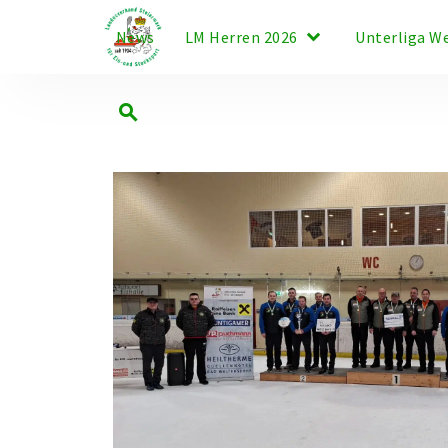
keyboard_arrow_down
News
LM Herren 2026
Unterliga W
search