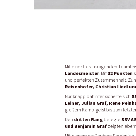
Mit einer herausragenden Teamlei
Landesmeister
32 Punkten
. Mit
s
und perfekten Zusammenhalt. Zum
Reisenhofer, Christian Liedl u
S
Nur knapp dahinter sicherte sich
Leiner, Julian Graf, Rene Pein
großem Kampfgeist bis zum letzten
dritten Rang
SSV A
Den
belegte
und Benjamin Graf
zeigten ebenf
Mit diesem großartigen Ergebnis qu