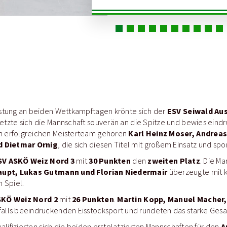
ESV Seiwald Aus
stung an beiden Wettkampftagen krönte sich der
etzte sich die Mannschaft souverän an die Spitze und bewies eindr
Karl Heinz Moser, Andrea
 erfolgreichen Meisterteam gehören
nd Dietmar Ornig
, die sich diesen Titel mit großem Einsatz und spo
SV ASKÖ Weiz Nord 3
30 Punkten
zweiten Platz
mit
den
. Die M
haupt, Lukas Gutmann und Florian Niedermair
überzeugte mit k
 Spiel.
SKÖ Weiz Nord 2
26 Punkten
Martin Kopp, Manuel Macher,
mit
.
alls beeindruckenden Eisstocksport und rundeten das starke Gesa
A
alifizierten sich die beiden erstplatzierten Mannschaften für den