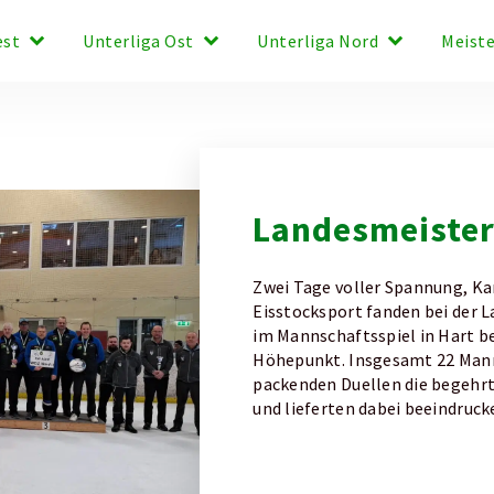
keyboard_arrow_down
keyboard_arrow_down
keyboard_arrow_down
est
Unterliga Ost
Unterliga Nord
Meist
Landesmeister
Zwei Tage voller Spannung, K
Eisstocksport fanden bei der 
im Mannschaftsspiel in Hart be
Höhepunkt. Insgesamt 22 Mann
packenden Duellen die begehrt
und lieferten dabei beeindruck