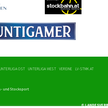
UNTERLIGA OST
UNTERLIGA WEST
VEREINE
LV-STMK.AT
s- und Stocksport
© LANDESVERB