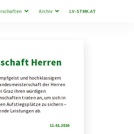
keyboard_arrow_down
keyboard_arrow_down
LV-STMK.AT
erschaften
Archiv
schaft Herren
ampfgeist und hochklassigem
Landesmeisterschaft der Herren
i Graz ihren würdigen
schaften traten an, um sich in
en Aufstiegsplätze zu sichern –
ende Leistungen ab.
11.01.2026