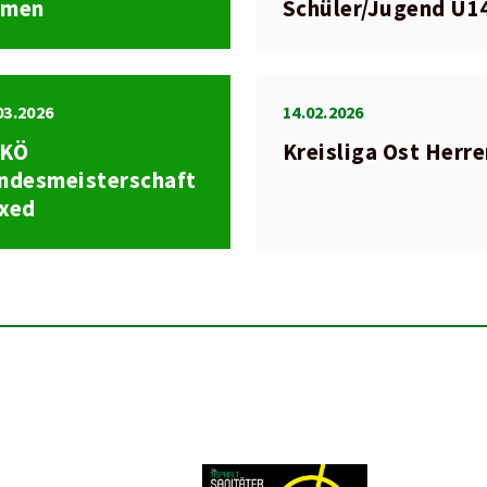
amen
Schüler/Jugend U1
03.2026
14.02.2026
SKÖ
Kreisliga Ost Herr
ndesmeisterschaft
xed