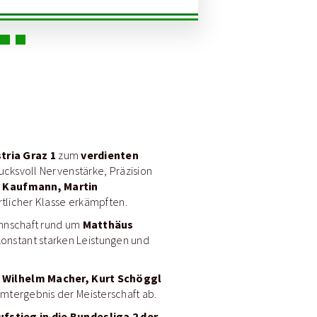
tria Graz 1
verdienten
zum
ucksvoll Nervenstärke, Präzision
s Kaufmann, Martin
rtlicher Klasse erkämpften.
Matthäus
annschaft rund um
onstant starken Leistungen und
 Wilhelm Macher, Kurt Schöggl
mtergebnis der Meisterschaft ab.
ufstieg in die Bundesliga 2 der