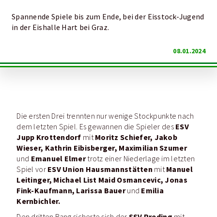
Spannende Spiele bis zum Ende, bei der Eisstock-Jugend
in der Eishalle Hart bei Graz.
08.01.2024
Die ersten Drei trennten nur wenige Stockpunkte nach
ESV
dem letzten Spiel. Es gewannen die Spieler des
Jupp Krottendorf
Moritz Schiefer, Jakob
mit
Wieser, Kathrin Eibisberger, Maximilian Szumer
Emanuel Elmer
und
trotz einer Niederlage im letzten
ESV Union Hausmannstätten
Manuel
Spiel vor
mit
Leitinger, Michael List Maid Osmancevic, Jonas
Fink-Kaufmann, Larissa Bauer
Emilia
und
Kernbichler.
SSV Preding
Den dritten Rang sicherte sich der
mit