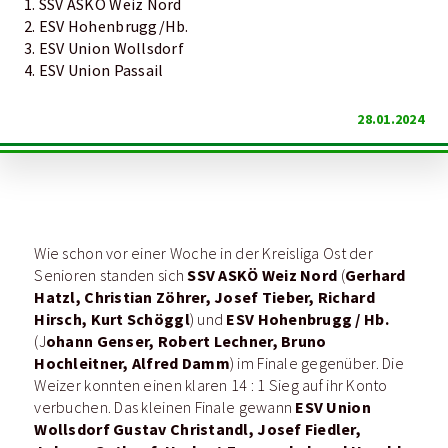
1. SSV ASKÖ Weiz Nord
2. ESV Hohenbrugg/Hb.
3. ESV Union Wollsdorf
4. ESV Union Passail
28.01.2024
Wie schon vor einer Woche in der Kreisliga Ost der
SSV ASKÖ Weiz Nord
Gerhard
Senioren standen sich
(
Hatzl, Christian Zöhrer, Josef Tieber, Richard
Hirsch, Kurt Schöggl
ESV Hohenbrugg / Hb.
) und
ohann Genser, Robert Lechner, Bruno
(J
Hochleitner, Alfred Damm
) im Finale gegenüber. Die
Weizer konnten einen klaren 14 : 1 Sieg auf ihr Konto
ESV Union
verbuchen. Das kleinen Finale gewann
Wollsdorf Gustav Christandl, Josef Fiedler,