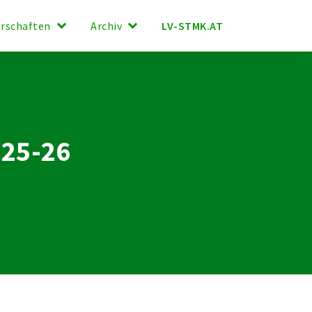
keyboard_arrow_down
keyboard_arrow_down
LV-STMK.AT
erschaften
Archiv
025-26