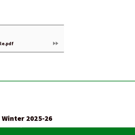
fast_forward
le.pdf
 Winter 2025-26