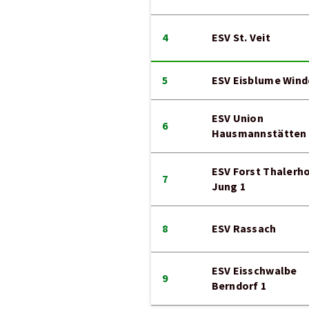
4
ESV St. Veit
5
ESV Eisblume Wind
ESV Union
6
Hausmannstätten 
ESV Forst Thalerh
7
Jung 1
8
ESV Rassach
ESV Eisschwalbe
9
Berndorf 1