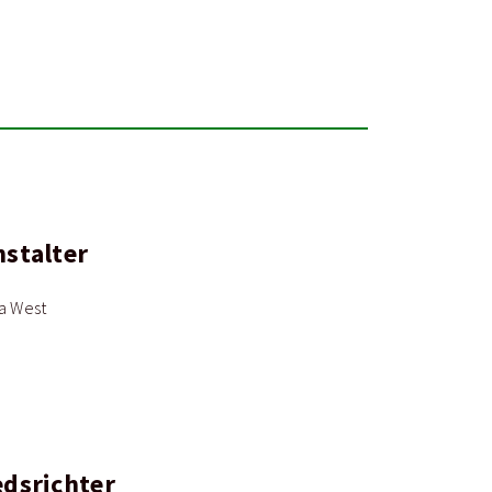
nstalter
ga West
edsrichter