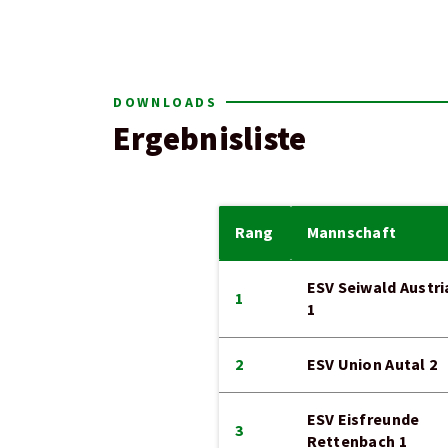
DOWNLOADS
Ergebnisliste
Rang
Mannschaft
ESV Seiwald Austri
1
1
2
ESV Union Autal 2
ESV Eisfreunde
3
Rettenbach 1