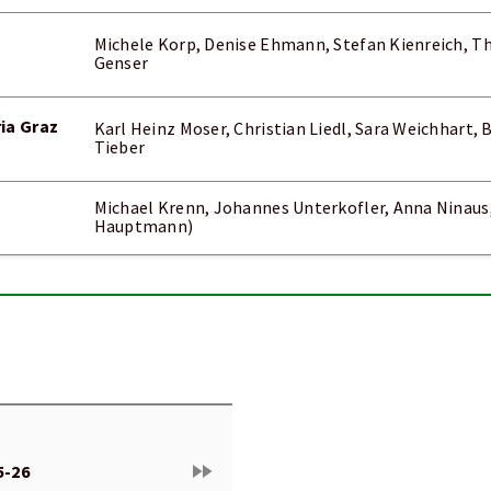
Michele Korp, Denise Ehmann, Stefan Kienreich, 
Genser
ia Graz
Karl Heinz Moser, Christian Liedl, Sara Weichhart,
Tieber
Michael Krenn, Johannes Unterkofler, Anna Ninaus,
Hauptmann)
fast_forward
5-26