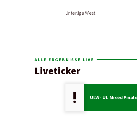
Unterliga West
ALLE ERGEBNISSE LIVE
Liveticker
priority_high
ULW- UL Mixed Final