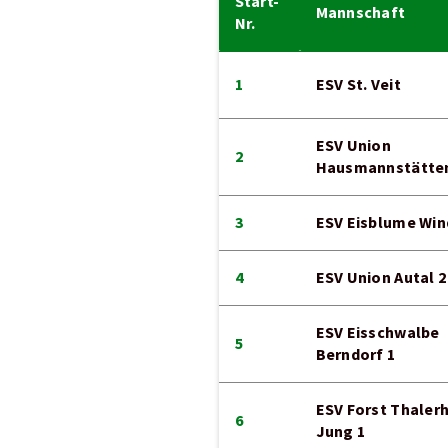
Start-
Mannschaft
Nr.
1
ESV St. Veit
ESV Union
2
Hausmannstätten
3
ESV Eisblume Win
4
ESV Union Autal 2
ESV Eisschwalbe
5
Berndorf 1
ESV Forst Thaler
6
Jung 1