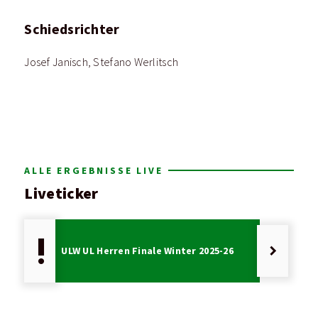
Schiedsrichter
Josef Janisch, Stefano Werlitsch
ALLE ERGEBNISSE LIVE
Liveticker
priority_high
keyboard_arrow_right
ULW UL Herren Finale Winter 2025-26