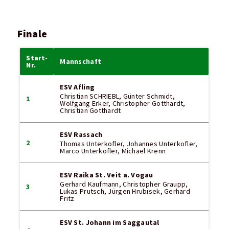
Finale
Start-
Mannschaft
Nr.
ESV Afling
Christian SCHRIEBL, Günter Schmidt,
1
Wolfgang Erker, Christopher Gotthardt,
Christian Gotthardt
ESV Rassach
2
Thomas Unterkofler, Johannes Unterkofler,
Marco Unterkofler, Michael Krenn
ESV Raika St. Veit a. Vogau
Gerhard Kaufmann, Christopher Graupp,
3
Lukas Prutsch, Jürgen Hrubisek, Gerhard
Fritz
ESV St. Johann im Saggautal