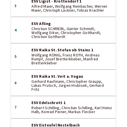
ESV Ligist - Krottendorf 1
3
Alfred Maier, Wolfgang Reinbacher, Werner
Maier, Christoph Lackner, Tobias Krachler
ESV Afling
Christian SCHRIEBL, Günter Schmidt,
4
Wolfgang Erker, Christopher Gotthardt,
Christian Gotthardt
ESV Raika St. Stefan ob Stainz 1
Wolfgang KÖNIG, Franz ROTH, Andreas
5
Rumpf, Josef Bretterklieber, Manfred
Bretterklieber
ESV Raika St. Veit a. Vogau
Gerhard Kaufmann, Christopher Graupp,
6
Lukas Prutsch, Jürgen Hrubisek, Gerhard
Fritz
ESV Edelschrott 1
7
Robert Schilling, Christian Schilling, Karl Heinz
Halb, Konrad Peiner, Markus Flecker
ESV Eisteufel Nestelbach