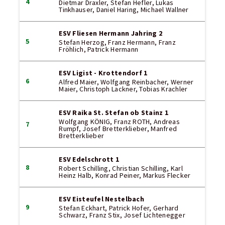
4
Dietmar Draxler, Stefan Hefler, Lukas
Tinkhauser, Daniel Haring, Michael Wallner
ESV Fliesen Hermann Jahring 2
5
Stefan Herzog, Franz Hermann, Franz
Fröhlich, Patrick Hermann
ESV Ligist - Krottendorf 1
6
Alfred Maier, Wolfgang Reinbacher, Werner
Maier, Christoph Lackner, Tobias Krachler
ESV Raika St. Stefan ob Stainz 1
Wolfgang KÖNIG, Franz ROTH, Andreas
7
Rumpf, Josef Bretterklieber, Manfred
Bretterklieber
ESV Edelschrott 1
8
Robert Schilling, Christian Schilling, Karl
Heinz Halb, Konrad Peiner, Markus Flecker
ESV Eisteufel Nestelbach
9
Stefan Eckhart, Patrick Hofer, Gerhard
Schwarz, Franz Stix, Josef Lichtenegger