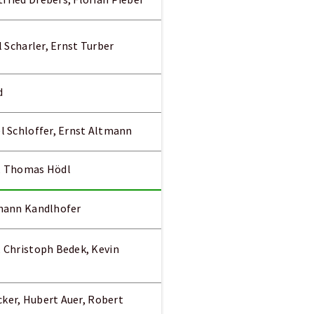
fried Drebers, Florian Pieber
l Scharler, Ernst Turber
d
l Schloffer, Ernst Altmann
r, Thomas Hödl
ohann Kandlhofer
, Christoph Bedek, Kevin
cker, Hubert Auer, Robert