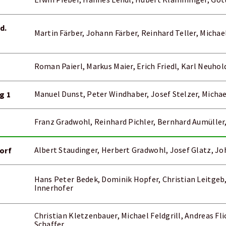
Erwin Pieber, Hannes Lendl, Hubert Klamminger, Gott
d.
Martin Färber, Johann Färber, Reinhard Teller, Michae
Roman Paierl, Markus Maier, Erich Friedl, Karl Neuhol
g 1
Manuel Dunst, Peter Windhaber, Josef Stelzer, Michae
Franz Gradwohl, Reinhard Pichler, Bernhard Aumülle
orf
Albert Staudinger, Herbert Gradwohl, Josef Glatz, J
Hans Peter Bedek, Dominik Hopfer, Christian Leitgeb
Innerhofer
Christian Kletzenbauer, Michael Feldgrill, Andreas Fli
Schaffer