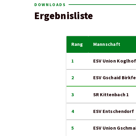
DOWNLOADS
Ergebnisliste
Rang
Mannschaft
1
ESV Union Koglho
2
ESV Gschaid Birkfe
3
SR Kittenbach 1
4
ESV Entschendorf
5
ESV Union Gschma