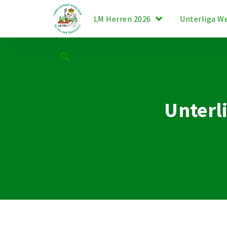
keyboard_arrow_down
News
LM Herren 2026
Unterliga W
search
Unterl