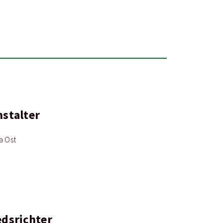
nstalter
a Ost
edsrichter