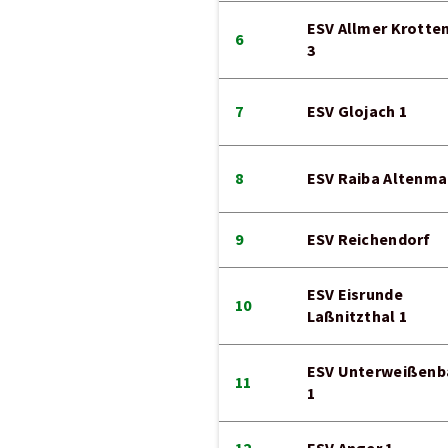
ESV Allmer Krotte
6
3
7
ESV Glojach 1
8
ESV Raiba Altenma
9
ESV Reichendorf
ESV Eisrunde
10
Laßnitzthal 1
ESV Unterweißenb
11
1