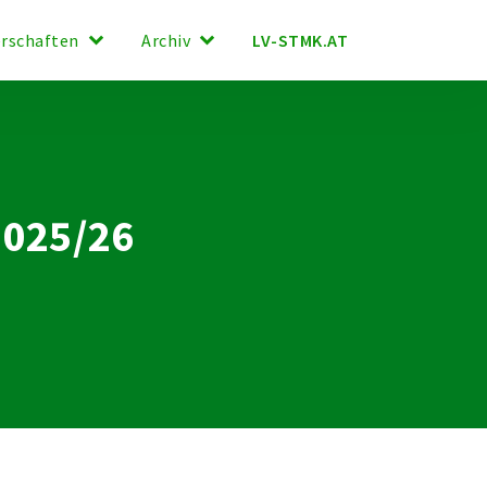
keyboard_arrow_down
keyboard_arrow_down
LV-STMK.AT
erschaften
Archiv
2025/26