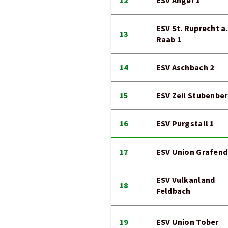
12
ESV Anger 1
ESV St. Ruprecht a.
13
Raab 1
14
ESV Aschbach 2
15
ESV Zeil Stubenber
16
ESV Purgstall 1
17
ESV Union Grafend
ESV Vulkanland
18
Feldbach
19
ESV Union Tober