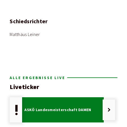
Schiedsrichter
Matthäus Leiner
ALLE ERGEBNISSE LIVE
Liveticker
priority_high
keyboard_arrow_right
ASKÖ Landesmeisterschaft DAMEN