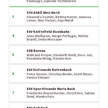
Peinhaupt, Gabriele Trettenbrein
SSV ASKÖ Weiz Nord
3
Alexandra Szumer, Bettina Karner, Vanessa
Leiner, Nina Stelzer, Anja Mandl
ESV Knittelfeld Eisenbahn
4
Anna Weilharter, Margit Puffinger, Melitta
Brandl, Emilia Mossauer
ESR Bernau
5
Waltraud Krisper, Elisabeth Riedl, Doris Jud,
Rosalinde Mirnig, Renate Hois
ESV Eisfreunde Rettenbach
6
Petra Genser, Christina Binder, Anett Moser,
Denise Ehmann
ESV Sportfreunde Maria Buch
7
Friederike Wasserbacher, Christl Hirn, Sabine
Noiel, Monika Putz
ESV Aichdorf