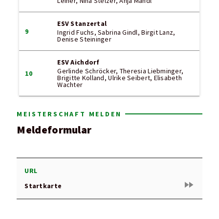
Leiner, Nina Stelzer, Anja Mandl
ESV Stanzertal
9
Ingrid Fuchs, Sabrina Gindl, Birgit Lanz,
Denise Steininger
ESV Aichdorf
Gerlinde Schröcker, Theresia Liebminger,
10
Brigitte Kolland, Ulrike Seibert, Elisabeth
Wachter
MEISTERSCHAFT MELDEN
Meldeformular
URL
fast_forward
Startkarte