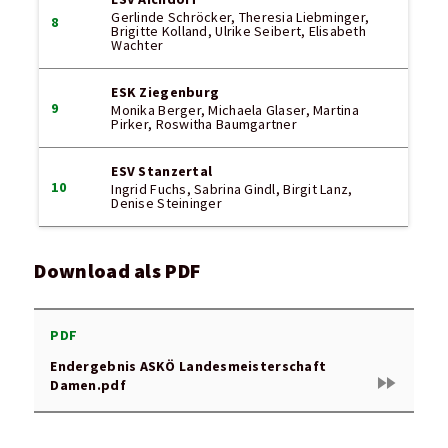
Gerlinde Schröcker, Theresia Liebminger,
8
Brigitte Kolland, Ulrike Seibert, Elisabeth
Wachter
ESK Ziegenburg
9
Monika Berger, Michaela Glaser, Martina
Pirker, Roswitha Baumgartner
ESV Stanzertal
10
Ingrid Fuchs, Sabrina Gindl, Birgit Lanz,
Denise Steininger
Download als PDF
PDF
Endergebnis ASKÖ Landesmeisterschaft
fast_forward
Damen.pdf