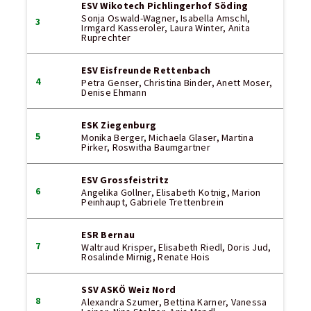
ESV Wikotech Pichlingerhof Söding
Sonja Oswald-Wagner, Isabella Amschl,
3
Irmgard Kasseroler, Laura Winter, Anita
Ruprechter
ESV Eisfreunde Rettenbach
4
Petra Genser, Christina Binder, Anett Moser,
Denise Ehmann
ESK Ziegenburg
5
Monika Berger, Michaela Glaser, Martina
Pirker, Roswitha Baumgartner
ESV Grossfeistritz
6
Angelika Gollner, Elisabeth Kotnig, Marion
Peinhaupt, Gabriele Trettenbrein
ESR Bernau
7
Waltraud Krisper, Elisabeth Riedl, Doris Jud,
Rosalinde Mirnig, Renate Hois
SSV ASKÖ Weiz Nord
8
Alexandra Szumer, Bettina Karner, Vanessa