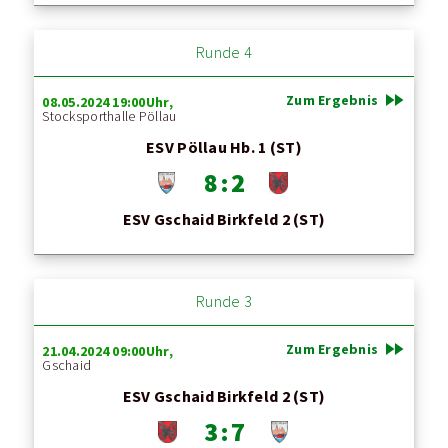
Runde 4
fast_forward
Zum Ergebnis
08.05.2024 19:00Uhr,
Stocksporthalle Pöllau
ESV Pöllau Hb. 1 (ST)
8 : 2
ESV Gschaid Birkfeld 2 (ST)
Runde 3
fast_forward
Zum Ergebnis
21.04.2024 09:00Uhr,
Gschaid
ESV Gschaid Birkfeld 2 (ST)
3 : 7