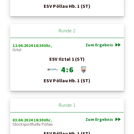
ESV Pöllau Hb. 1 (ST)
Runde 2
fast_forward
Zum Ergebnis
12.04.2024 18:30Uhr,
Ilztal
ESV Ilztal 1 (ST)
4 : 6
ESV Pöllau Hb. 1 (ST)
Runde 1
fast_forward
Zum Ergebnis
03.04.2024 18:30Uhr,
Stocksporthalle Pöllau
ESV Pöllau Hb. 1 (ST)