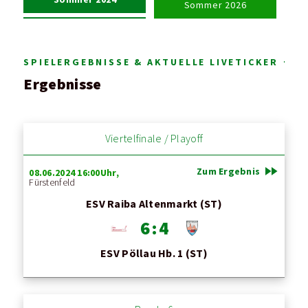
Sommer 2026
SPIELERGEBNISSE & AKTUELLE LIVETICKER
Ergebnisse
Viertelfinale / Playoff
fast_forward
Zum Ergebnis
08.06.2024 16:00Uhr,
Fürstenfeld
ESV Raiba Altenmarkt (ST)
6 : 4
ESV Pöllau Hb. 1 (ST)