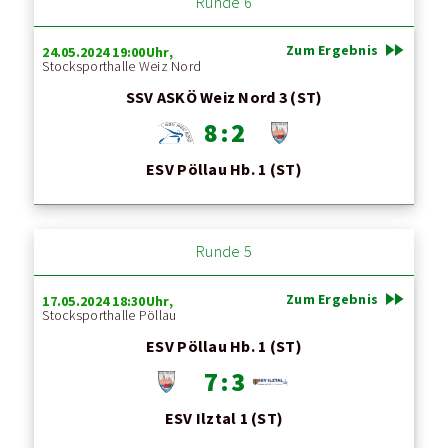
Runde 6
fast_forward
Zum Ergebnis
24.05.2024 19:00Uhr,
Stocksporthalle Weiz Nord
SSV ASKÖ Weiz Nord 3 (ST)
8 : 2
ESV Pöllau Hb. 1 (ST)
Runde 5
fast_forward
Zum Ergebnis
17.05.2024 18:30Uhr,
Stocksporthalle Pöllau
ESV Pöllau Hb. 1 (ST)
7 : 3
ESV Ilztal 1 (ST)