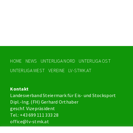
HOME
NEWS
UNTERLIGA NORD
UNTERLIGA OST
UNTERLIGA WEST
VEREINE
LV-STMK.AT
Kontakt
Landesverband Steiermark für Eis- und Stocksport
Dipl.-Ing. (FH) Gerhard Orthaber
geschf. Vizepräsident
Tel.: +43 699 111 333 28
office@lv-stmk.at