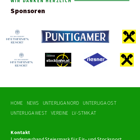
WIR DANKEN HERZLICH
Sponsoren
HOME
NEWS
UNTERLIGA NORD
UNTERLIGA OST
UNTERLIGA WEST
VEREINE
LV-STMK.AT
Kontakt
Landesverband Steiermark für Eis- und Stocksport