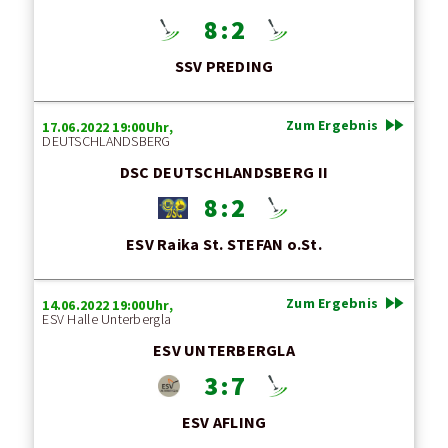
8 : 2
SSV PREDING
fast_forward
Zum Ergebnis
17.06.2022 19:00Uhr,
DEUTSCHLANDSBERG
DSC DEUTSCHLANDSBERG II
8 : 2
ESV Raika St. STEFAN o.St.
fast_forward
Zum Ergebnis
14.06.2022 19:00Uhr,
ESV Halle Unterbergla
ESV UNTERBERGLA
3 : 7
ESV AFLING