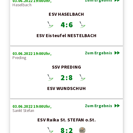
03.06.2022 19:00Uhr,
Haselbach
ESV HASELBACH
4 : 6
ESV Eisteufel NESTELBACH
fast_forward
Zum Ergebnis
03.06.2022 19:00Uhr,
Preding
SSV PREDING
2 : 8
ESV WUNDSCHUH
fast_forward
Zum Ergebnis
03.06.2022 19:00Uhr,
Sankt Stefan
ESV Raika St. STEFAN o.St.
8 : 2