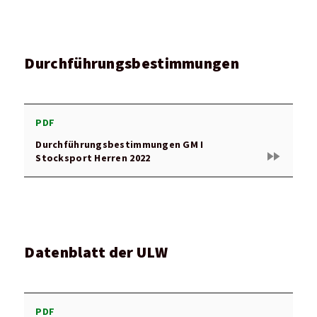
Durchführungsbestimmungen
PDF
Durchführungsbestimmungen GM I
fast_forward
Stocksport Herren 2022
Datenblatt der ULW
PDF