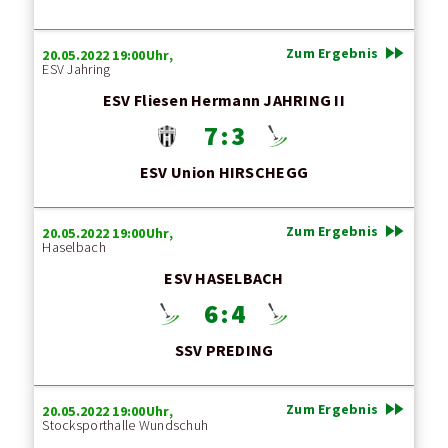
fast_forward
Zum Ergebnis
20.05.2022 19:00Uhr,
ESV Jahring
ESV Fliesen Hermann JAHRING II
7 : 3
ESV Union HIRSCHEGG
fast_forward
Zum Ergebnis
20.05.2022 19:00Uhr,
Haselbach
ESV HASELBACH
6 : 4
SSV PREDING
fast_forward
Zum Ergebnis
20.05.2022 19:00Uhr,
Stocksporthalle Wundschuh