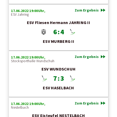
fast_forward
Zum Ergebnis
17.06.2022 19:00Uhr,
ESV Jahring
ESV Fliesen Hermann JAHRING II
6 : 4
ESV MURBERG II
fast_forward
Zum Ergebnis
17.06.2022 19:00Uhr,
Stocksporthalle Wundschuh
ESV WUNDSCHUH
7 : 3
ESV HASELBACH
fast_forward
Zum Ergebnis
17.06.2022 19:00Uhr,
Nestelbach
ESV Eisteufel NESTELBACH