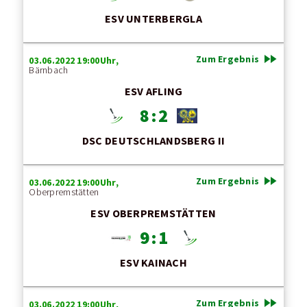
ESV UNTERBERGLA
fast_forward
Zum Ergebnis
03.06.2022 19:00Uhr,
Bärnbach
ESV AFLING
8 : 2
DSC DEUTSCHLANDSBERG II
fast_forward
Zum Ergebnis
03.06.2022 19:00Uhr,
Oberpremstätten
ESV OBERPREMSTÄTTEN
9 : 1
ESV KAINACH
fast_forward
Zum Ergebnis
03.06.2022 19:00Uhr,