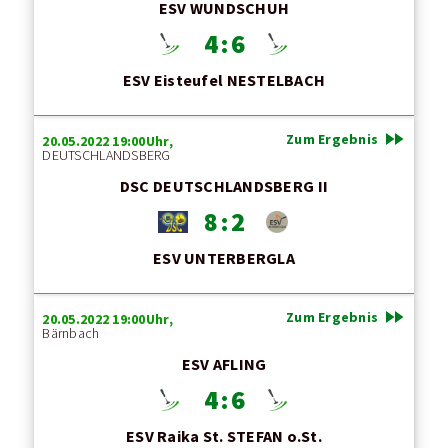
ESV WUNDSCHUH
4 : 6
ESV Eisteufel NESTELBACH
fast_forward
Zum Ergebnis
20.05.2022 19:00Uhr,
DEUTSCHLANDSBERG
DSC DEUTSCHLANDSBERG II
8 : 2
ESV UNTERBERGLA
fast_forward
Zum Ergebnis
20.05.2022 19:00Uhr,
Bärnbach
ESV AFLING
4 : 6
ESV Raika St. STEFAN o.St.