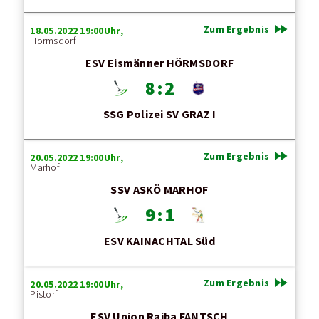
fast_forward
Zum Ergebnis
18.05.2022 19:00Uhr,
Hörmsdorf
ESV Eismänner HÖRMSDORF
8 : 2
SSG Polizei SV GRAZ I
fast_forward
Zum Ergebnis
20.05.2022 19:00Uhr,
Marhof
SSV ASKÖ MARHOF
9 : 1
ESV KAINACHTAL Süd
fast_forward
Zum Ergebnis
20.05.2022 19:00Uhr,
Pistorf
ESV Union Raiba FANTSCH