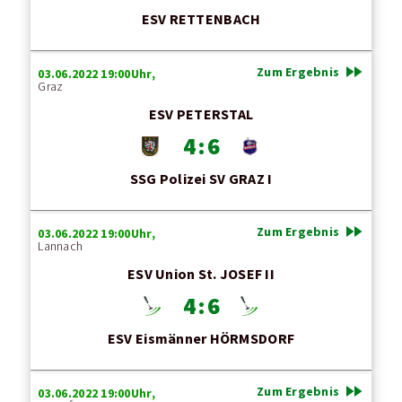
ESV RETTENBACH
fast_forward
Zum Ergebnis
03.06.2022 19:00Uhr,
Graz
ESV PETERSTAL
4 : 6
SSG Polizei SV GRAZ I
fast_forward
Zum Ergebnis
03.06.2022 19:00Uhr,
Lannach
ESV Union St. JOSEF II
4 : 6
ESV Eismänner HÖRMSDORF
fast_forward
Zum Ergebnis
03.06.2022 19:00Uhr,