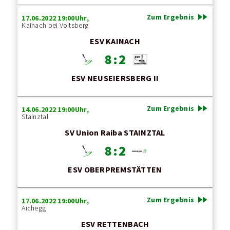
fast_forward
Zum Ergebnis
17.06.2022 19:00Uhr,
Kainach bei Voitsberg
ESV KAINACH
8 : 2
ESV NEUSEIERSBERG II
fast_forward
Zum Ergebnis
14.06.2022 19:00Uhr,
Stainztal
SV Union Raiba STAINZTAL
8 : 2
ESV OBERPREMSTÄTTEN
fast_forward
Zum Ergebnis
17.06.2022 19:00Uhr,
Aichegg
ESV RETTENBACH