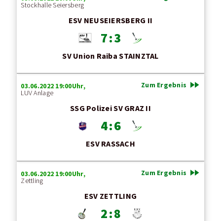
Stockhalle Seiersberg
ESV NEUSEIERSBERG II
7 : 3
SV Union Raiba STAINZTAL
fast_forward
Zum Ergebnis
03.06.2022 19:00Uhr,
LUV Anlage
SSG Polizei SV GRAZ II
4 : 6
ESV RASSACH
fast_forward
Zum Ergebnis
03.06.2022 19:00Uhr,
Zettling
ESV ZETTLING
2 : 8