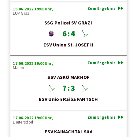
fast_forward
Zum Ergebnis
15.06.2022 19:00Uhr,
LUV Graz
SSG Polizei SV GRAZ I
6 : 4
ESV Union St. JOSEF II
fast_forward
Zum Ergebnis
17.06.2022 19:00Uhr,
Marhof
SSV ASKÖ MARHOF
7 : 3
ESV Union Raiba FANTSCH
fast_forward
Zum Ergebnis
17.06.2022 19:00Uhr,
Dietersdorf
ESV KAINACHTAL Süd