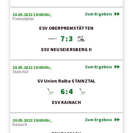
fast_forward
Zum Ergebnis
20.05.2022 19:00Uhr,
Premstätten
ESV OBERPREMSTÄTTEN
7 : 3
ESV NEUSEIERSBERG II
fast_forward
Zum Ergebnis
20.05.2022 19:00Uhr,
Stainztal
SV Union Raiba STAINZTAL
6 : 4
ESV KAINACH
fast_forward
Zum Ergebnis
20.05.2022 19:00Uhr,
Rassach