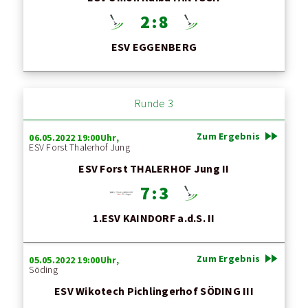
2 : 8
ESV EGGENBERG
Runde 3
fast_forward
Zum Ergebnis
06.05.2022 19:00Uhr,
ESV Forst Thalerhof Jung
ESV Forst THALERHOF Jung II
7 : 3
1.ESV KAINDORF a.d.S. II
fast_forward
Zum Ergebnis
05.05.2022 19:00Uhr,
Söding
ESV Wikotech Pichlingerhof SÖDING III