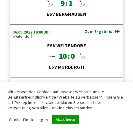
9 : 1
ESV BERGHAUSEN
fast_forward
Zum Ergebnis
06.05.2022 19:00Uhr,
Weitendorf
ESV WEITENDORF
10 : 0
ESV MURBERG II
fast_forward
Zum Ergebnis
06.05.2022 19:00Uhr,
Hirschegg
Wir verwenden Cookies auf unserer Website um die
Benutzerfreundlichkeit der Website zu verbessern. Indem Sie
ESV Union HIRSCHEGG
auf "Akzeptieren" klicken, erklären Sie sich mit der
6 : 4
Verwendung von allen Cookies einverstanden.
ESV Fliesen Hermann JAHRING II
Cookie Einstellungen
Akzeptieren