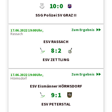
10 : 0
SSG Polizei SV GRAZ II
fast_forward
Zum Ergebnis
17.06.2022 19:00Uhr,
Rassach
ESV RASSACH
8 : 2
ESV ZETTLING
fast_forward
Zum Ergebnis
17.06.2022 19:00Uhr,
Hörmsdorf
ESV Eismänner HÖRMSDORF
9 : 1
ESV PETERSTAL