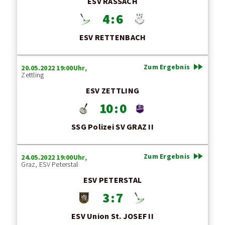
ESV RASSACH
4 : 6
ESV RETTENBACH
fast_forward
Zum Ergebnis
20.05.2022 19:00Uhr,
Zettling
ESV ZETTLING
10 : 0
SSG Polizei SV GRAZ II
fast_forward
Zum Ergebnis
24.05.2022 19:00Uhr,
Graz, ESV Peterstal
ESV PETERSTAL
3 : 7
ESV Union St. JOSEF II