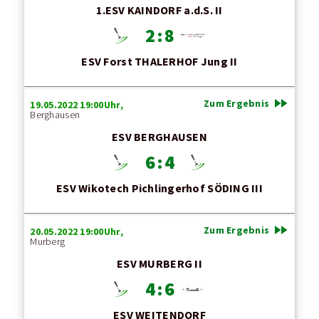
1.ESV KAINDORF a.d.S. II
2 : 8
ESV Forst THALERHOF Jung II
fast_forward
Zum Ergebnis
19.05.2022 19:00Uhr,
Berghausen
ESV BERGHAUSEN
6 : 4
ESV Wikotech Pichlingerhof SÖDING III
fast_forward
Zum Ergebnis
20.05.2022 19:00Uhr,
Murberg
ESV MURBERG II
4 : 6
ESV WEITENDORF