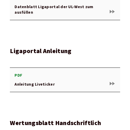
Datenblatt Ligaportal der UL-West zum
fast_forward
ausfüllen
Ligaportal Anleitung
PDF
fast_forward
Anleitung Liveticker
Wertungsblatt Handschriftlich