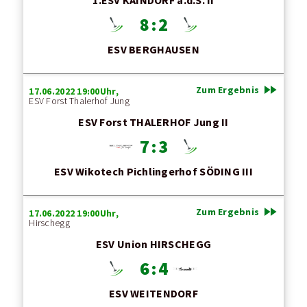
1.ESV KAINDORF a.d.S. II
8 : 2
ESV BERGHAUSEN
fast_forward
Zum Ergebnis
17.06.2022 19:00Uhr,
ESV Forst Thalerhof Jung
ESV Forst THALERHOF Jung II
7 : 3
ESV Wikotech Pichlingerhof SÖDING III
fast_forward
Zum Ergebnis
17.06.2022 19:00Uhr,
Hirschegg
ESV Union HIRSCHEGG
6 : 4
ESV WEITENDORF