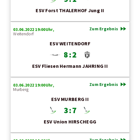
ESV Forst THALERHOF Jung II
fast_forward
Zum Ergebnis
03.06.2022 19:00Uhr,
Weitendorf
ESV WEITENDORF
8 : 2
ESV Fliesen Hermann JAHRING II
fast_forward
Zum Ergebnis
03.06.2022 19:00Uhr,
Murberg
ESV MURBERG II
3 : 7
ESV Union HIRSCHEGG
fast_forward
Zum Ergebnis