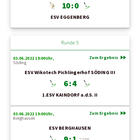
10 : 0
ESV EGGENBERG
Runde 5
fast_forward
Zum Ergebnis
03.06.2022 19:00Uhr,
Söding
ESV Wikotech Pichlingerhof SÖDING III
6 : 4
1.ESV KAINDORF a.d.S. II
fast_forward
Zum Ergebnis
03.06.2022 19:00Uhr,
Berghausen
ESV BERGHAUSEN
9 : 1