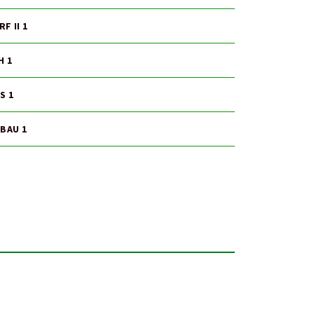
F II 1
H 1
S 1
ABAU 1