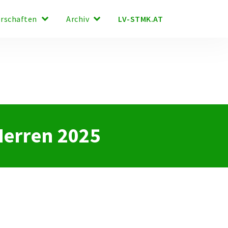
keyboard_arrow_down
keyboard_arrow_down
LV-STMK.AT
erschaften
Archiv
 Herren 2025