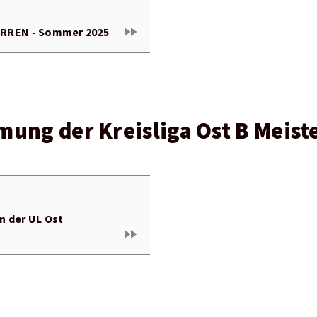
fast_forward
HERREN - Sommer 2025
ng der Kreisliga Ost B Meiste
 der UL Ost
fast_forward