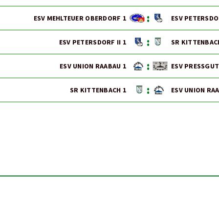
:
ESV MEHLTEUER OBERDORF 1
ESV PETERSDOR
:
ESV PETERSDORF II 1
SR KITTENBAC
:
ESV UNION RAABAU 1
ESV PRESSGUT
:
SR KITTENBACH 1
ESV UNION RA