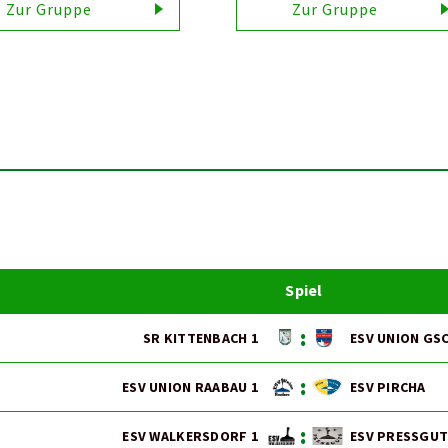
Zur Gruppe
Zur Gruppe
Spiel
:
SR KITTENBACH 1
ESV UNION GS
:
ESV UNION RAABAU 1
ESV PIRCHA
:
ESV WALKERSDORF 1
ESV PRESSGUT