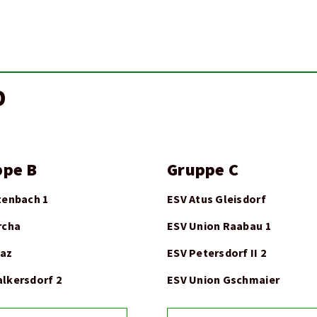
D
ppe B
Gruppe C
tenbach 1
ESV Atus Gleisdorf
rcha
ESV Union Raabau 1
aaz
ESV Petersdorf II 2
lkersdorf 2
ESV Union Gschmaier