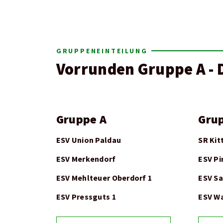
GRUPPENEINTEILUNG
Vorrunden Gruppe A - 
Gruppe A
Gru
ESV Union Paldau
SR Kit
ESV Merkendorf
ESV Pi
ESV Mehlteuer Oberdorf 1
ESV S
ESV Pressguts 1
ESV Wa