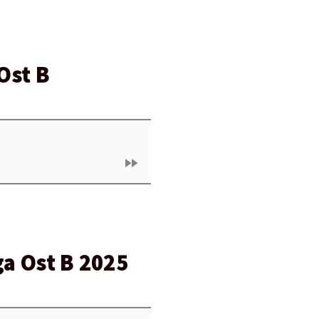
Ost B
fast_forward
a Ost B 2025