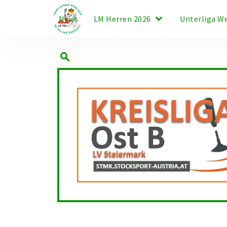
keyboard_arrow_down
News
LM Herren 2026
Unterliga W
search