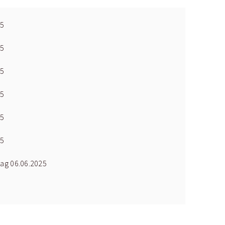
25
25
25
25
25
25
tag 06.06.2025