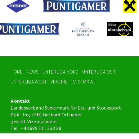
HOME
NEWS
UNTERLIGA NORD
UNTERLIGA OST
UNTERLIGA WEST
VEREINE
LV-STMK.AT
Kontakt
Landesverband Steiermark für Eis- und Stocksport
Dipl.-Ing. (FH) Gerhard Orthaber
geschf. Vizepräsident
Tel.: +43 699 111 333 28
office@lv-stmk.at